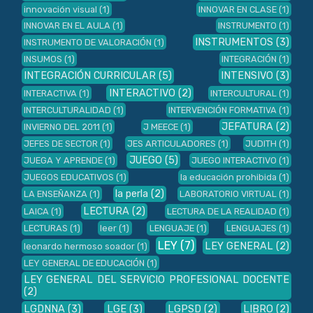
innovación visual
(1)
INNOVAR EN CLASE
(1)
INNOVAR EN EL AULA
(1)
INSTRUMENTO
(1)
INSTRUMENTOS
(3)
INSTRUMENTO DE VALORACIÓN
(1)
INSUMOS
(1)
INTEGRACIÓN
(1)
INTEGRACIÓN CURRICULAR
(5)
INTENSIVO
(3)
INTERACTIVO
(2)
INTERACTIVA
(1)
INTERCULTURAL
(1)
INTERCULTURALIDAD
(1)
INTERVENCIÓN FORMATIVA
(1)
JEFATURA
(2)
INVIERNO DEL 2011
(1)
J MEECE
(1)
JEFES DE SECTOR
(1)
JES ARTICULADORES
(1)
JUDITH
(1)
JUEGO
(5)
JUEGA Y APRENDE
(1)
JUEGO INTERACTIVO
(1)
JUEGOS EDUCATIVOS
(1)
la educación prohibida
(1)
la perla
(2)
LA ENSEÑANZA
(1)
LABORATORIO VIRTUAL
(1)
LECTURA
(2)
LAICA
(1)
LECTURA DE LA REALIDAD
(1)
LECTURAS
(1)
leer
(1)
LENGUAJE
(1)
LENGUAJES
(1)
LEY
(7)
LEY GENERAL
(2)
leonardo hermoso soador
(1)
LEY GENERAL DE EDUCACIÓN
(1)
LEY GENERAL DEL SERVICIO PROFESIONAL DOCENTE
(2)
LGDNNA
(3)
LGE
(3)
LGPSD
(2)
LIBRO
(2)