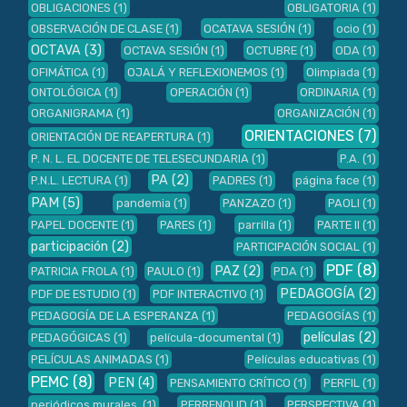
OBLIGACIONES
(1)
OBLIGATORIA
(1)
OBSERVACIÓN DE CLASE
(1)
OCATAVA SESIÓN
(1)
ocio
(1)
OCTAVA
(3)
OCTAVA SESIÓN
(1)
OCTUBRE
(1)
ODA
(1)
OFIMÁTICA
(1)
OJALÁ Y REFLEXIONEMOS
(1)
Olimpiada
(1)
ONTOLÓGICA
(1)
OPERACIÓN
(1)
ORDINARIA
(1)
ORGANIGRAMA
(1)
ORGANIZACIÓN
(1)
ORIENTACIONES
(7)
ORIENTACIÓN DE REAPERTURA
(1)
P. N. L. EL DOCENTE DE TELESECUNDARIA
(1)
P.A.
(1)
PA
(2)
P.N.L. LECTURA
(1)
PADRES
(1)
página face
(1)
PAM
(5)
pandemia
(1)
PANZAZO
(1)
PAOLI
(1)
PAPEL DOCENTE
(1)
PARES
(1)
parrilla
(1)
PARTE II
(1)
participación
(2)
PARTICIPACIÓN SOCIAL
(1)
PDF
(8)
PAZ
(2)
PATRICIA FROLA
(1)
PAULO
(1)
PDA
(1)
PEDAGOGÍA
(2)
PDF DE ESTUDIO
(1)
PDF INTERACTIVO
(1)
PEDAGOGÍA DE LA ESPERANZA
(1)
PEDAGOGÍAS
(1)
películas
(2)
PEDAGÓGICAS
(1)
película-documental
(1)
PELÍCULAS ANIMADAS
(1)
Películas educativas
(1)
PEMC
(8)
PEN
(4)
PENSAMIENTO CRÍTICO
(1)
PERFIL
(1)
periódicos murales.
(1)
PERRENOUD
(1)
PERSPECTIVA
(1)