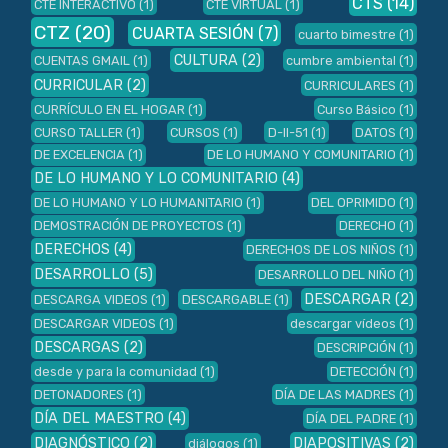
CTS
(14)
CTE INTERACTIVO
(1)
CTE VIRTUAL
(1)
CTZ
(20)
CUARTA SESIÓN
(7)
cuarto bimestre
(1)
CULTURA
(2)
CUENTAS GMAIL
(1)
cumbre ambiental
(1)
CURRICULAR
(2)
CURRICULARES
(1)
CURRÍCULO EN EL HOGAR
(1)
Curso Básico
(1)
CURSO TALLER
(1)
CURSOS
(1)
D-II-51
(1)
DATOS
(1)
DE EXCELENCIA
(1)
DE LO HUMANO Y COMUNITARIO
(1)
DE LO HUMANO Y LO COMUNITARIO
(4)
DE LO HUMANO Y LO HUMANITARIO
(1)
DEL OPRIMIDO
(1)
DEMOSTRACIÓN DE PROYECTOS
(1)
DERECHO
(1)
DERECHOS
(4)
DERECHOS DE LOS NIÑOS
(1)
DESARROLLO
(5)
DESARROLLO DEL NIÑO
(1)
DESCARGAR
(2)
DESCARGA VIDEOS
(1)
DESCARGABLE
(1)
DESCARGAR VIDEOS
(1)
descargar vídeos
(1)
DESCARGAS
(2)
DESCRIPCIÓN
(1)
desde y para la comunidad
(1)
DETECCIÓN
(1)
DETONADORES
(1)
DÍA DE LAS MADRES
(1)
DÍA DEL MAESTRO
(4)
DÍA DEL PADRE
(1)
DIAGNÓSTICO
(2)
DIAPOSITIVAS
(2)
diálogos
(1)