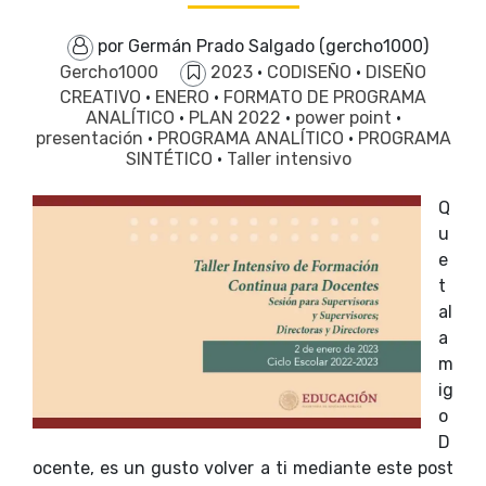
por Germán Prado Salgado (gercho1000)
Gercho1000
2023
·
CODISEÑO
·
DISEÑO
CREATIVO
·
ENERO
·
FORMATO DE PROGRAMA
ANALÍTICO
·
PLAN 2022
·
power point
·
presentación
·
PROGRAMA ANALÍTICO
·
PROGRAMA
SINTÉTICO
·
Taller intensivo
Q
u
e
t
al
a
m
ig
o
D
ocente, es un gusto volver a ti mediante este post