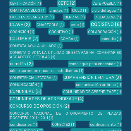
CETE
(2)
CERTIFICACIÓN
(1)
CETE PUEBLA
(1)
CHAT PARA BLOG
(1)
chistes
(1)
CICLO
(1)
ciclo del agua
(1)
CICLO ESCOLAR 20-21
(1)
CIENCIAS
(1)
CIUDADANA
(1)
CODISEÑO
(8)
CLAVE
(2)
CMAPTOOLS
(1)
cnte
(1)
COGNICIÓN
(1)
COGNITIVO
(1)
COLABORACIÓN
(1)
COLOMBIA
(2)
COMBA
(1)
comedia
(1)
COMENTA AQUÍ A UN LADO
(1)
COMENTA O VOTA LA UTILIDAD DE ESTA PÁGINA. COMENTAR ES
AGRADECER. REDOLAC
(1)
comités
(2)
como agua para chocolate
(1)
cómo aprenden nuestros estudiantes
(1)
COMPRENSIÓN LECTORA
(3)
COMPETENCIA LECTORA
(1)
COMUNICACIÓN
(1)
comunicación en línea
(1)
COMUNIDAD
(5)
COMUNIDAD DE APRENDIZAJE
(1)
COMUNIDADES DE APRENDIZAJE
(4)
CONCURSO DE OPOSICIÓN
(2)
CONCURSO NACIONAL DE OTORGAMIENTO DE PLAZAS
DOCENTES 2011 - 2011
(1)
condiciones
(1)
CONECTE2
(1)
confinamiento
(1)