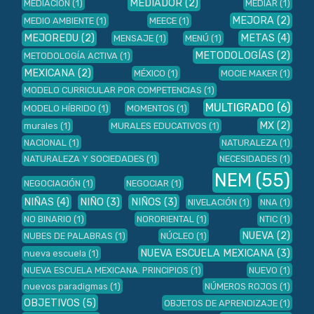
MEDIADOR
(2)
MEDIACIÓN
(1)
MEDIAR
(1)
MEJORA
(2)
MEDIO AMBIENTE
(1)
MEECE
(1)
MEJOREDU
(2)
METAS
(4)
MENSAJE
(1)
MENÚ
(1)
METODOLOGÍAS
(2)
METODOLOGÍA ACTIVA
(1)
MEXICANA
(2)
MÉXICO
(1)
MOCIE MAKER
(1)
MODELO CURRICULAR POR COMPETENCIAS
(1)
MULTIGRADO
(6)
MODELO HÍBRIDO
(1)
MOMENTOS
(1)
MX
(2)
murales
(1)
MURALES EDUCATIVOS
(1)
NACIONAL
(1)
NATURALEZA
(1)
NATURALEZA Y SOCIEDADES
(1)
NECESIDADES
(1)
NEM
(55)
NEGOCIACIÓN
(1)
NEGOCIAR
(1)
NIÑAS
(4)
NIÑO
(3)
NIÑOS
(3)
NIVELACIÓN
(1)
NNA
(1)
NO BINARIO
(1)
NORORIENTAL
(1)
NTIC
(1)
NUEVA
(2)
NUBES DE PALABRAS
(1)
NÚCLEO
(1)
NUEVA ESCUELA MEXICANA
(3)
nueva escuela
(1)
NUEVA ESCUELA MEXICANA. PRINCIPIOS
(1)
NUEVO
(1)
nuevos paradigmas
(1)
NÚMEROS ROJOS
(1)
OBJETIVOS
(5)
OBJETOS DE APRENDIZAJE
(1)