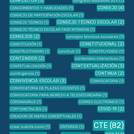
CONFLICTOS
(3)
congreso educativo 2011
(1)
CONSEJO
(4)
CONOCIMIENTOS Y HABILIDADES
(1)
CONSEJO DE PARTICIPACIÓN ESCOLAR
(1)
CONSEJO TÉCNICO ESCOLAR
(2)
CONSEJO TÉCNICO
(1)
CONSEJO TÉCNICO ESCOLAR FASE INTENSIVA
(1)
CONSEJOS
(2)
consejos técnicos escolares
(1)
CONSTITUCIONAL
(2)
CONSTITUCIÓN
(1)
CONSTRUCTIVISMO
(1)
construir
(1)
CONSTRUYENDO
(1)
CONTENIDOS
(2)
contenidos interactivos
(1)
CONTEXTUALIZACIÓN
(3)
CONTETUALIZACIÓN
(1)
CONTINUA
(2)
contingencia
(1)
CONVIVENCIA ESCOLAR
(3)
CONVOCATORIA
(1)
CONVOCATORIA DE PLAZAS DOCENTES
(1)
CONVOCATORIA PARA INGRESO A TELESECUNDARIA
(1)
CORONAVIRUS
(1)
CORREO ELECTRÓNICO
(1)
COVID-19
(2)
CORTOMETRAJES
(1)
CREADOR DE MAPAS CONCEPTUALES
(1)
CTE
(82)
crear cuenta zoom
(1)
CRITERIOS
(1)