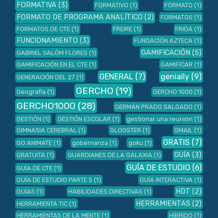
FORMATIVA
(3)
FORMATIVO
(1)
FORMATO
(1)
FORMATO DE PROGRAMA ANALÍTICO
(2)
FORMATOS
(1)
FORMATOS DE CTE
(1)
FREIRE
(1)
FRIDA
(1)
FUNCIONAMIENTO
(3)
FUNDACIÓN AZTECA
(1)
GAMIFICACIÓN
(5)
GABRIEL SALÓM FLORES
(1)
GAMIFICACIÓN EN EL CTE
(1)
GAMIFICAR
(1)
GENERAL
(7)
genially
(9)
GENERACIÓN DEL 27
(1)
GERCHO
(19)
Geografía
(1)
GERCHO 1000
(1)
GERCHO1000
(28)
GERMÁN PRADO SALGADO
(1)
GESTIÓN
(1)
GESTIÓN ESCOLAR
(1)
gestionar una reunión
(1)
GIMNASIA CEREBRAL
(1)
GLOGSTER
(1)
GMAIL
(1)
GRATIS
(7)
GO ANIMATE
(1)
gobernanza
(1)
goku
(1)
GUÍA
(3)
GRATUITA
(1)
GUARDIANES DE LA GALAXIA
(1)
GUÍA DE ESTUDIO
(6)
GUÍA DE CTE
(1)
GUÍA DE ESTUDIO PARTE 5
(1)
GUÍA INTERACTIVA
(1)
HDT
(2)
GUÍAS
(1)
HABILIDADES DIRECTIVAS
(1)
HERRAMIENTAS
(2)
HERRAMIENTA TIC
(1)
HERRAMIENTAS DE LA MENTE
(1)
HÍBRIDO
(1)