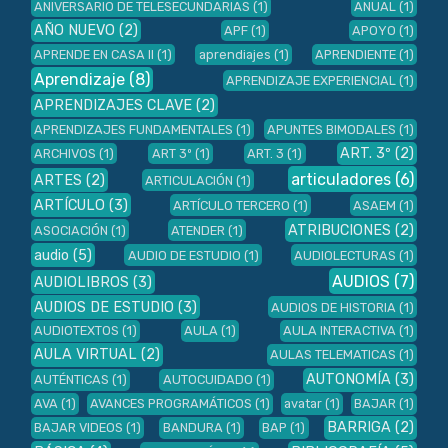
ANIVERSARIO DE TELESECUNDARIAS
(1)
ANUAL
(1)
AÑO NUEVO
(2)
APF
(1)
APOYO
(1)
APRENDE EN CASA II
(1)
aprendiajes
(1)
APRENDIENTE
(1)
Aprendizaje
(8)
APRENDIZAJE EXPERIENCIAL
(1)
APRENDIZAJES CLAVE
(2)
APRENDIZAJES FUNDAMENTALES
(1)
APUNTES BIMODALES
(1)
ART. 3º
(2)
ARCHIVOS
(1)
ART 3º
(1)
ART. 3
(1)
articuladores
(6)
ARTES
(2)
ARTICULACIÓN
(1)
ARTÍCULO
(3)
ARTÍCULO TERCERO
(1)
ASAEM
(1)
ATRIBUCIONES
(2)
ASOCIACIÓN
(1)
ATENDER
(1)
audio
(5)
AUDIO DE ESTUDIO
(1)
AUDIOLECTURAS
(1)
AUDIOS
(7)
AUDIOLIBROS
(3)
AUDIOS DE ESTUDIO
(3)
AUDIOS DE HISTORIA
(1)
AUDIOTEXTOS
(1)
AULA
(1)
AULA INTERACTIVA
(1)
AULA VIRTUAL
(2)
AULAS TELEMATICAS
(1)
AUTONOMÍA
(3)
AUTÉNTICAS
(1)
AUTOCUIDADO
(1)
AVA
(1)
AVANCES PROGRAMÁTICOS
(1)
avatar
(1)
BAJAR
(1)
BARRIGA
(2)
BAJAR VIDEOS
(1)
BANDURA
(1)
BAP
(1)