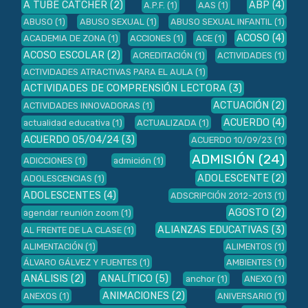
A TUBE CATCHER
(2)
ABP
(4)
A.P.F.
(1)
AAS
(1)
ABUSO
(1)
ABUSO SEXUAL
(1)
ABUSO SEXUAL INFANTIL
(1)
ACOSO
(4)
ACADEMIA DE ZONA
(1)
ACCIONES
(1)
ACE
(1)
ACOSO ESCOLAR
(2)
ACREDITACIÓN
(1)
ACTIVIDADES
(1)
ACTIVIDADES ATRACTIVAS PARA EL AULA
(1)
ACTIVIDADES DE COMPRENSIÓN LECTORA
(3)
ACTUACIÓN
(2)
ACTIVIDADES INNOVADORAS
(1)
ACUERDO
(4)
actualidad educativa
(1)
ACTUALIZADA
(1)
ACUERDO 05/04/24
(3)
ACUERDO 10/09/23
(1)
ADMISIÓN
(24)
ADICCIONES
(1)
admición
(1)
ADOLESCENTE
(2)
ADOLESCENCIAS
(1)
ADOLESCENTES
(4)
ADSCRIPCIÓN 2012-2013
(1)
AGOSTO
(2)
agendar reunión zoom
(1)
ALIANZAS EDUCATIVAS
(3)
AL FRENTE DE LA CLASE
(1)
ALIMENTACIÓN
(1)
ALIMENTOS
(1)
ÁLVARO GÁLVEZ Y FUENTES
(1)
AMBIENTES
(1)
ANÁLISIS
(2)
ANALÍTICO
(5)
anchor
(1)
ANEXO
(1)
ANIMACIONES
(2)
ANEXOS
(1)
ANIVERSARIO
(1)