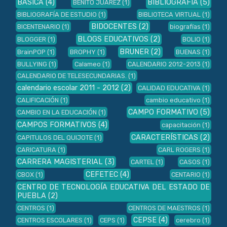
BÁSICA
(4)
BIBLIOGRAFÍA
(5)
BENITO JUÁREZ
(1)
BIBLIOGRAFÍA DE ESTUDIO
(1)
BIBLIOTECA VIRTUAL
(1)
BIDOCENTES
(2)
BICENTENARIO
(1)
biografías
(1)
BLOGS EDUCATIVOS
(2)
BLOGGER
(1)
BOLIO
(1)
BRUNER
(2)
BrainPOP
(1)
BROPHY
(1)
BUENAS
(1)
BULLYING
(1)
Calameo
(1)
CALENDARIO 2012-2013
(1)
CALENDARIO DE TELESECUNDARIAS.
(1)
calendario escolar 2011 - 2012
(2)
CALIDAD EDUCATIVA
(1)
CALIFICACIÓN
(1)
cambio educativo
(1)
CAMPO FORMATIVO
(5)
CAMBIO EN LA EDUCACIÓN
(1)
CAMPOS FORMATIVOS
(4)
capacitación
(1)
CARACTERÍSTICAS
(2)
CAPITULOS DEL QUIJOTE
(1)
CARICATURA
(1)
CARL ROGERS
(1)
CARRERA MAGISTERIAL
(3)
CARTEL
(1)
CASOS
(1)
CEFETEC
(4)
CBOX
(1)
CENTARIO
(1)
CENTRO DE TECNOLOGÍA EDUCATIVA DEL ESTADO DE
PUEBLA
(2)
CENTROS
(1)
CENTROS DE MAESTROS
(1)
CEPSE
(4)
CENTROS ESCOLARES
(1)
CEPS
(1)
cerebro
(1)