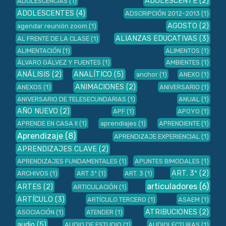
ADOLESCENTE
(2)
ADOLESCENCIAS
(1)
ADOLESCENTES
(4)
ADSCRIPCIÓN 2012-2013
(1)
AGOSTO
(2)
agendar reunión zoom
(1)
ALIANZAS EDUCATIVAS
(3)
AL FRENTE DE LA CLASE
(1)
ALIMENTACIÓN
(1)
ALIMENTOS
(1)
ÁLVARO GÁLVEZ Y FUENTES
(1)
AMBIENTES
(1)
ANÁLISIS
(2)
ANALÍTICO
(5)
anchor
(1)
ANEXO
(1)
ANIMACIONES
(2)
ANEXOS
(1)
ANIVERSARIO
(1)
ANIVERSARIO DE TELESECUNDARIAS
(1)
ANUAL
(1)
AÑO NUEVO
(2)
APF
(1)
APOYO
(1)
APRENDE EN CASA II
(1)
aprendiajes
(1)
APRENDIENTE
(1)
Aprendizaje
(8)
APRENDIZAJE EXPERIENCIAL
(1)
APRENDIZAJES CLAVE
(2)
APRENDIZAJES FUNDAMENTALES
(1)
APUNTES BIMODALES
(1)
ART. 3º
(2)
ARCHIVOS
(1)
ART 3º
(1)
ART. 3
(1)
articuladores
(6)
ARTES
(2)
ARTICULACIÓN
(1)
ARTÍCULO
(3)
ARTÍCULO TERCERO
(1)
ASAEM
(1)
ATRIBUCIONES
(2)
ASOCIACIÓN
(1)
ATENDER
(1)
audio
(5)
AUDIO DE ESTUDIO
(1)
AUDIOLECTURAS
(1)