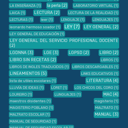
la perla
(2)
LA ENSEÑANZA
(1)
LABORATORIO VIRTUAL
(1)
LECTURA
(2)
LAICA
(1)
LECTURA DE LA REALIDAD
(1)
LECTURAS
(1)
leer
(1)
LENGUAJE
(1)
LENGUAJES
(1)
LEY
(7)
LEY GENERAL
(2)
leonardo hermoso soador
(1)
LEY GENERAL DE EDUCACIÓN
(1)
LEY GENERAL DEL SERVICIO PROFESIONAL DOCENTE
(2)
LGDNNA
(3)
LGE
(3)
LGPSD
(2)
LIBRO
(2)
LIBRO SIN RECETAS
(2)
LIBROS
(1)
LIBROS DE INGLES TRADUCIDOS
(1)
LIBROS DESCARGABLES
(1)
LINEAMIENTOS
(5)
LINKS EDUCATIVOS
(1)
LITERATURA
(4)
lista de utiles escolares
(1)
LLUVÍA DE IDEAS
(1)
LORET
(1)
LOS CHICOS DEL CORO
(1)
MAC
(4)
LOUREIRO
(1)
LUNGUAJES
(1)
maestros disidentes
(1)
magisterio
(1)
MAGISTERIO POBLANO
(1)
MALTRATO
(1)
MANUAL
(3)
MALTRATO ESCOLAR
(1)
MANUAL DE SEGURIDAD
(1)
MANUAL DE SEGURIDAD ESCOLAR
(1)