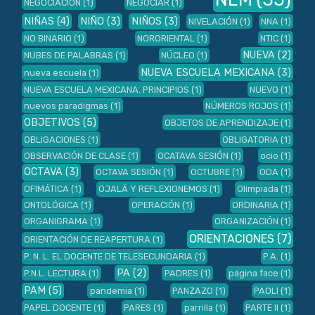
NEGOCIACIÓN
(1)
NEGOCIAR
(1)
NIÑAS
(4)
NIÑO
(3)
NIÑOS
(3)
NIVELACIÓN
(1)
NNA
(1)
NO BINARIO
(1)
NORORIENTAL
(1)
NTIC
(1)
NUEVA
(2)
NUBES DE PALABRAS
(1)
NÚCLEO
(1)
NUEVA ESCUELA MEXICANA
(3)
nueva escuela
(1)
NUEVA ESCUELA MEXICANA. PRINCIPIOS
(1)
NUEVO
(1)
nuevos paradigmas
(1)
NÚMEROS ROJOS
(1)
OBJETIVOS
(5)
OBJETOS DE APRENDIZAJE
(1)
OBLIGACIONES
(1)
OBLIGATORIA
(1)
OBSERVACIÓN DE CLASE
(1)
OCATAVA SESIÓN
(1)
ocio
(1)
OCTAVA
(3)
OCTAVA SESIÓN
(1)
OCTUBRE
(1)
ODA
(1)
OFIMÁTICA
(1)
OJALÁ Y REFLEXIONEMOS
(1)
Olimpiada
(1)
ONTOLÓGICA
(1)
OPERACIÓN
(1)
ORDINARIA
(1)
ORGANIGRAMA
(1)
ORGANIZACIÓN
(1)
ORIENTACIONES
(7)
ORIENTACIÓN DE REAPERTURA
(1)
P. N. L. EL DOCENTE DE TELESECUNDARIA
(1)
P.A.
(1)
PA
(2)
P.N.L. LECTURA
(1)
PADRES
(1)
página face
(1)
PAM
(5)
pandemia
(1)
PANZAZO
(1)
PAOLI
(1)
PAPEL DOCENTE
(1)
PARES
(1)
parrilla
(1)
PARTE II
(1)