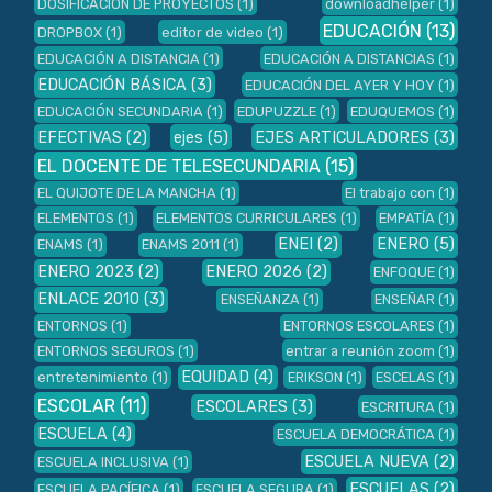
DOSIFICACIÓN DE PROYECTOS
(1)
downloadhelper
(1)
EDUCACIÓN
(13)
DROPBOX
(1)
editor de video
(1)
EDUCACIÓN A DISTANCIA
(1)
EDUCACIÓN A DISTANCIAS
(1)
EDUCACIÓN BÁSICA
(3)
EDUCACIÓN DEL AYER Y HOY
(1)
EDUCACIÓN SECUNDARIA
(1)
EDUPUZZLE
(1)
EDUQUEMOS
(1)
EFECTIVAS
(2)
ejes
(5)
EJES ARTICULADORES
(3)
EL DOCENTE DE TELESECUNDARIA
(15)
EL QUIJOTE DE LA MANCHA
(1)
El trabajo con
(1)
ELEMENTOS
(1)
ELEMENTOS CURRICULARES
(1)
EMPATÍA
(1)
ENEI
(2)
ENERO
(5)
ENAMS
(1)
ENAMS 2011
(1)
ENERO 2023
(2)
ENERO 2026
(2)
ENFOQUE
(1)
ENLACE 2010
(3)
ENSEÑANZA
(1)
ENSEÑAR
(1)
ENTORNOS
(1)
ENTORNOS ESCOLARES
(1)
ENTORNOS SEGUROS
(1)
entrar a reunión zoom
(1)
EQUIDAD
(4)
entretenimiento
(1)
ERIKSON
(1)
ESCELAS
(1)
ESCOLAR
(11)
ESCOLARES
(3)
ESCRITURA
(1)
ESCUELA
(4)
ESCUELA DEMOCRÁTICA
(1)
ESCUELA NUEVA
(2)
ESCUELA INCLUSIVA
(1)
ESCUELAS
(2)
ESCUELA PACÍFICA
(1)
ESCUELA SEGURA
(1)