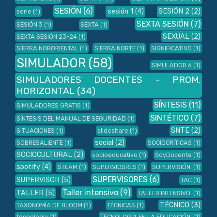
SESIÓN
(6)
sesión 1
(4)
SESIÓN 2
(2)
serie
(1)
SEXTA SESIÓN
(7)
SESIÓN 3
(1)
SEXTA
(1)
SEXUAL
(2)
SEXTA SESIÓN 23-24
(1)
SIERRA NORORIENTAL
(1)
SIERRA NORTE
(1)
SIGNIFICATIVO
(1)
SIMULADOR
(58)
SIMULADOR 6
(1)
SIMULADORES DOCENTES - PROM.
HORIZONTAL
(34)
SÍNTESIS
(11)
SIMULADORES GRATIS
(1)
SINTÉTICO
(7)
SÍNTESIS DEL MANUAL DE SEGURIDAD
(1)
SNTE
(2)
SITUACIONES
(1)
slideshare
(1)
social
(2)
SOBRESALIENTE
(1)
SOCIOCRÍTICAS
(1)
SOCIOCULTURAL
(2)
socioeducativo
(1)
SoyDocente
(1)
spotify
(4)
STEAM
(1)
SUPERVIOSRES
(1)
SUPERVISIÓN.
(1)
SUPERVISORES
(6)
SUPERVISOR
(5)
TAC
(1)
Taller intensivo
(9)
TALLER
(5)
TALLER INTENSIVO.
(1)
TÉCNICO
(3)
TAXONOMÍA DE BLOOM
(1)
TÉCNICAS
(1)
tecnología
(1)
TECNOLOGÍA EN LA EDUCACIÓN.
(1)