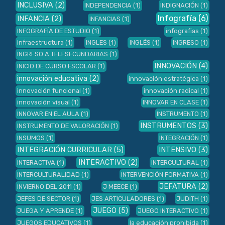
INCLUSIVA
(2)
INDEPENDENCIA
(1)
INDIGNACIÓN
(1)
Infografía
(6)
INFANCIA
(2)
INFANCIAS
(1)
INFOGRAFÍA DE ESTUDIO
(1)
infografías
(1)
infraestructura
(1)
INGLES
(1)
INGLÉS
(1)
INGRESO
(1)
INGRESO A TELESECUNDARIAS
(1)
INNOVACIÓN
(4)
INICIO DE CURSO ESCOLAR
(1)
innovación educativa
(2)
innovación estratégica
(1)
innovación funcional
(1)
innovación radical
(1)
innovación visual
(1)
INNOVAR EN CLASE
(1)
INNOVAR EN EL AULA
(1)
INSTRUMENTO
(1)
INSTRUMENTOS
(3)
INSTRUMENTO DE VALORACIÓN
(1)
INSUMOS
(1)
INTEGRACIÓN
(1)
INTEGRACIÓN CURRICULAR
(5)
INTENSIVO
(3)
INTERACTIVO
(2)
INTERACTIVA
(1)
INTERCULTURAL
(1)
INTERCULTURALIDAD
(1)
INTERVENCIÓN FORMATIVA
(1)
JEFATURA
(2)
INVIERNO DEL 2011
(1)
J MEECE
(1)
JEFES DE SECTOR
(1)
JES ARTICULADORES
(1)
JUDITH
(1)
JUEGO
(5)
JUEGA Y APRENDE
(1)
JUEGO INTERACTIVO
(1)
JUEGOS EDUCATIVOS
(1)
la educación prohibida
(1)