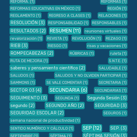
REFORMA.
(1)
REFORMAS
(1)
REFORMAS EDUCATIVAS EN MÉXICO
(1)
REGIÓN
(1)
REGLAMENTO
(1)
REGRESO A CLASES
(1)
RELACIONES
(1)
RESOLUCIÓN
(3)
RESPONSABILIDAD
(1)
RESPONSABLES
(1)
RESUMEN
(11)
RESULTADOS
(2)
reuniones virtuales
(1)
revalorización
(1)
REVISTA
(1)
REVOLUCIÓN
(1)
REZAGO
(1)
RIEB
(3)
RIESGO
(1)
risas y vacaciones
(1)
ROMPECABEZAS
(2)
RÚBRICAS
(1)
ruleta
(1)
RUTA DE MEJORA
(1)
S.N.T.E.
(1)
saberes y pensamiento científico
(2)
SALUDABLE
(1)
SALUDOS
(1)
SALUDOS Y NO OLVIDEN PARTICIPAR
(1)
SAMMONS
(1)
SE VALE COMENTAR
(1)
SECRETARIA
(1)
SECUNDARIA
(6)
SECTOR 03
(4)
SECUNDARIAS
(1)
SEGUIMIENTO
(3)
Segunda Sesión
(3)
SEGUNDA
(1)
segundo
(2)
SEGUNDO AÑO
(2)
SEGURIDAD
(3)
SEGURIDAD ESCOLAR
(2)
SEGUROS
(1)
semana nacional de productividad
(1)
SEP
(12)
SEP.
(3)
SENTIDO NUMÉRICO Y CÁLCULO
(1)
SÉPTIMA SESIÓN
(3)
SEPTIEMBRE
(1)
SÉPTIMA
(1)