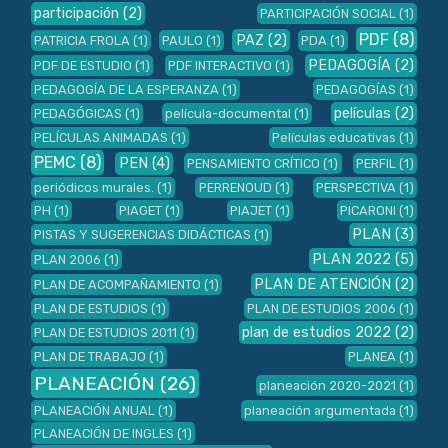
participación
(2)
PARTICIPACIÓN SOCIAL
(1)
PDF
(8)
PAZ
(2)
PATRICIA FROLA
(1)
PAULO
(1)
PDA
(1)
PEDAGOGÍA
(2)
PDF DE ESTUDIO
(1)
PDF INTERACTIVO
(1)
PEDAGOGÍA DE LA ESPERANZA
(1)
PEDAGOGÍAS
(1)
películas
(2)
PEDAGÓGICAS
(1)
película-documental
(1)
PELÍCULAS ANIMADAS
(1)
Películas educativas
(1)
PEMC
(8)
PEN
(4)
PENSAMIENTO CRÍTICO
(1)
PERFIL
(1)
periódicos murales.
(1)
PERRENOUD
(1)
PERSPECTIVA
(1)
PH
(1)
PIAGET
(1)
PIAJET
(1)
PICARONI
(1)
PLAN
(3)
PISTAS Y SUGERENCIAS DIDÁCTICAS
(1)
PLAN 2022
(5)
PLAN 2006
(1)
PLAN DE ATENCIÓN
(2)
PLAN DE ACOMPAÑAMIENTO
(1)
PLAN DE ESTUDIOS
(1)
PLAN DE ESTUDIOS 2006
(1)
plan de estudios 2022
(2)
PLAN DE ESTUDIOS 2011
(1)
PLAN DE TRABAJO
(1)
PLANEA
(1)
PLANEACIÓN
(26)
planeación 2020-2021
(1)
PLANEACIÓN ANUAL
(1)
planeación argumentada
(1)
PLANEACIÓN DE INGLES
(1)