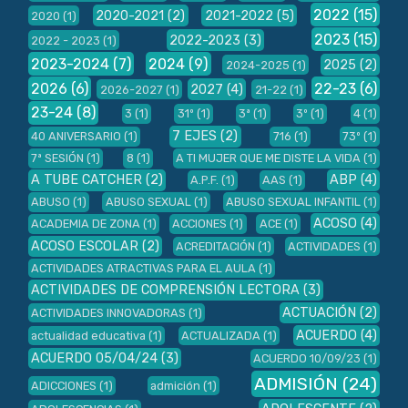
2022
(15)
2020-2021
(2)
2021-2022
(5)
2020
(1)
2023
(15)
2022-2023
(3)
2022 - 2023
(1)
2023-2024
(7)
2024
(9)
2025
(2)
2024-2025
(1)
2026
(6)
22-23
(6)
2027
(4)
2026-2027
(1)
21-22
(1)
23-24
(8)
3
(1)
31º
(1)
3ª
(1)
3º
(1)
4
(1)
7 EJES
(2)
40 ANIVERSARIO
(1)
716
(1)
73º
(1)
7ª SESIÓN
(1)
8
(1)
A TI MUJER QUE ME DISTE LA VIDA
(1)
A TUBE CATCHER
(2)
ABP
(4)
A.P.F.
(1)
AAS
(1)
ABUSO
(1)
ABUSO SEXUAL
(1)
ABUSO SEXUAL INFANTIL
(1)
ACOSO
(4)
ACADEMIA DE ZONA
(1)
ACCIONES
(1)
ACE
(1)
ACOSO ESCOLAR
(2)
ACREDITACIÓN
(1)
ACTIVIDADES
(1)
ACTIVIDADES ATRACTIVAS PARA EL AULA
(1)
ACTIVIDADES DE COMPRENSIÓN LECTORA
(3)
ACTUACIÓN
(2)
ACTIVIDADES INNOVADORAS
(1)
ACUERDO
(4)
actualidad educativa
(1)
ACTUALIZADA
(1)
ACUERDO 05/04/24
(3)
ACUERDO 10/09/23
(1)
ADMISIÓN
(24)
ADICCIONES
(1)
admición
(1)