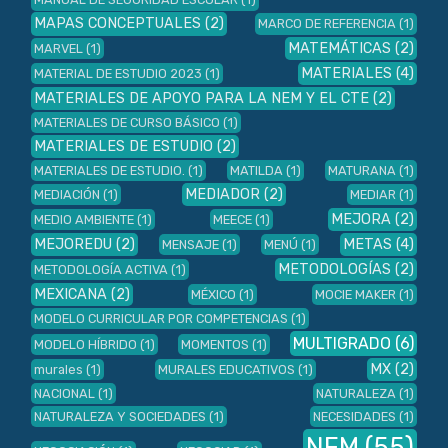
MAPAS CONCEPTUALES
(2)
MARCO DE REFERENCIA
(1)
MATEMÁTICAS
(2)
MARVEL
(1)
MATERIALES
(4)
MATERIAL DE ESTUDIO 2023
(1)
MATERIALES DE APOYO PARA LA NEM Y EL CTE
(2)
MATERIALES DE CURSO BÁSICO
(1)
MATERIALES DE ESTUDIO
(2)
MATERIALES DE ESTUDIO.
(1)
MATILDA
(1)
MATURANA
(1)
MEDIADOR
(2)
MEDIACIÓN
(1)
MEDIAR
(1)
MEJORA
(2)
MEDIO AMBIENTE
(1)
MEECE
(1)
MEJOREDU
(2)
METAS
(4)
MENSAJE
(1)
MENÚ
(1)
METODOLOGÍAS
(2)
METODOLOGÍA ACTIVA
(1)
MEXICANA
(2)
MÉXICO
(1)
MOCIE MAKER
(1)
MODELO CURRICULAR POR COMPETENCIAS
(1)
MULTIGRADO
(6)
MODELO HÍBRIDO
(1)
MOMENTOS
(1)
MX
(2)
murales
(1)
MURALES EDUCATIVOS
(1)
NACIONAL
(1)
NATURALEZA
(1)
NATURALEZA Y SOCIEDADES
(1)
NECESIDADES
(1)
NEM
(55)