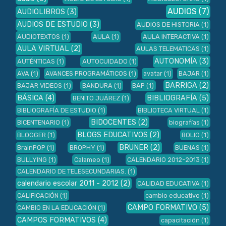
AUDIOS
(7)
AUDIOLIBROS
(3)
AUDIOS DE ESTUDIO
(3)
AUDIOS DE HISTORIA
(1)
AUDIOTEXTOS
(1)
AULA
(1)
AULA INTERACTIVA
(1)
AULA VIRTUAL
(2)
AULAS TELEMATICAS
(1)
AUTONOMÍA
(3)
AUTÉNTICAS
(1)
AUTOCUIDADO
(1)
AVA
(1)
AVANCES PROGRAMÁTICOS
(1)
avatar
(1)
BAJAR
(1)
BARRIGA
(2)
BAJAR VIDEOS
(1)
BANDURA
(1)
BAP
(1)
BÁSICA
(4)
BIBLIOGRAFÍA
(5)
BENITO JUÁREZ
(1)
BIBLIOGRAFÍA DE ESTUDIO
(1)
BIBLIOTECA VIRTUAL
(1)
BIDOCENTES
(2)
BICENTENARIO
(1)
biografías
(1)
BLOGS EDUCATIVOS
(2)
BLOGGER
(1)
BOLIO
(1)
BRUNER
(2)
BrainPOP
(1)
BROPHY
(1)
BUENAS
(1)
BULLYING
(1)
Calameo
(1)
CALENDARIO 2012-2013
(1)
CALENDARIO DE TELESECUNDARIAS.
(1)
calendario escolar 2011 - 2012
(2)
CALIDAD EDUCATIVA
(1)
CALIFICACIÓN
(1)
cambio educativo
(1)
CAMPO FORMATIVO
(5)
CAMBIO EN LA EDUCACIÓN
(1)
CAMPOS FORMATIVOS
(4)
capacitación
(1)