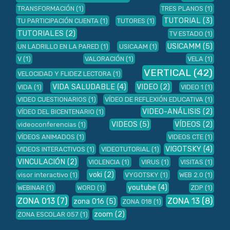
TRANSFORMACIÓN
(1)
TRES PLANOS
(1)
TUTORIAL
(3)
TU PARTICIPACIÓN CUENTA
(1)
TUTORES
(1)
TUTORIALES
(2)
TV ESTADO
(1)
USICAMM
(5)
UN LADRILLO EN LA PARED
(1)
USICAAM
(1)
V
(1)
VALORACIÓN
(1)
VELA
(1)
VERTICAL
(42)
VELOCIDAD Y FLIDEZ LECTORA
(1)
VIDA SALUDABLE
(4)
VIDEO
(2)
VIDA
(1)
VIDEO 1
(1)
VIDEO CUESTIONARIOS
(1)
VÍDEO DE REFLEXIÓN EDUCATIVA
(1)
VIDEO-ANÁLISIS
(2)
VÍDEO DEL BICENTENARIO
(1)
VIDEOS
(5)
VÍDEOS
(2)
videoconferencias
(1)
VÍDEOS ANIMADOS
(1)
VIDEOS CTE
(1)
VIGOTSKY
(4)
VIDEOS INTERACTIVOS
(1)
VIDEOTUTORIAL
(1)
VINCULACIÓN
(2)
VIOLENCIA
(1)
VIRUS
(1)
VISITAS
(1)
voki
(2)
visor interactivo
(1)
VYGOTSKY
(1)
WEB 2.0
(1)
youtube
(4)
WEBINAR
(1)
WORD
(1)
ZDP
(1)
ZONA 013
(7)
ZONA 13
(8)
zona 016
(5)
ZONA 018
(1)
zoom
(2)
ZONA ESCOLAR 057
(1)