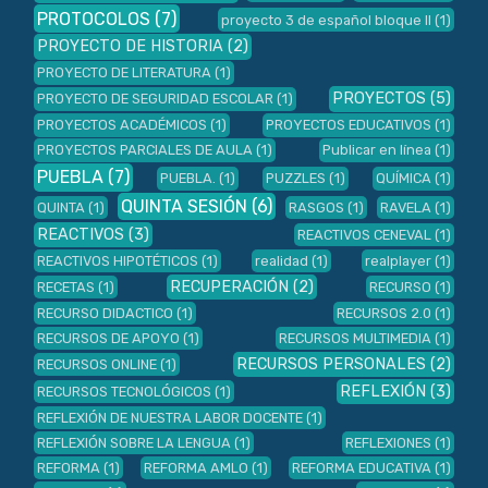
PROTOCOLOS
(7)
proyecto 3 de español bloque II
(1)
PROYECTO DE HISTORIA
(2)
PROYECTO DE LITERATURA
(1)
PROYECTOS
(5)
PROYECTO DE SEGURIDAD ESCOLAR
(1)
PROYECTOS ACADÉMICOS
(1)
PROYECTOS EDUCATIVOS
(1)
PROYECTOS PARCIALES DE AULA
(1)
Publicar en línea
(1)
PUEBLA
(7)
PUEBLA.
(1)
PUZZLES
(1)
QUÍMICA
(1)
QUINTA SESIÓN
(6)
QUINTA
(1)
RASGOS
(1)
RAVELA
(1)
REACTIVOS
(3)
REACTIVOS CENEVAL
(1)
REACTIVOS HIPOTÉTICOS
(1)
realidad
(1)
realplayer
(1)
RECUPERACIÓN
(2)
RECETAS
(1)
RECURSO
(1)
RECURSO DIDACTICO
(1)
RECURSOS 2.0
(1)
RECURSOS DE APOYO
(1)
RECURSOS MULTIMEDIA
(1)
RECURSOS PERSONALES
(2)
RECURSOS ONLINE
(1)
REFLEXIÓN
(3)
RECURSOS TECNOLÓGICOS
(1)
REFLEXIÓN DE NUESTRA LABOR DOCENTE
(1)
REFLEXIÓN SOBRE LA LENGUA
(1)
REFLEXIONES
(1)
REFORMA
(1)
REFORMA AMLO
(1)
REFORMA EDUCATIVA
(1)