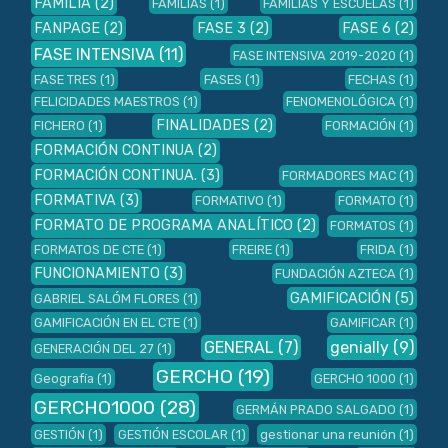
FAMILIA
(2)
FAMILIAS
(1)
FAMILIAS Y ESCUELAS
(1)
FANPAGE
(2)
FASE 3
(2)
FASE 6
(2)
FASE INTENSIVA
(11)
FASE INTENSIVA 2019-2020
(1)
FASE TRES
(1)
FASES
(1)
FECHAS
(1)
FELICIDADES MAESTROS
(1)
FENOMENOLÓGICA
(1)
FINALIDADES
(2)
FICHERO
(1)
FORMACIÓN
(1)
FORMACIÓN CONTINUA
(2)
FORMACIÓN CONTINUA.
(3)
FORMADORES MAC
(1)
FORMATIVA
(3)
FORMATIVO
(1)
FORMATO
(1)
FORMATO DE PROGRAMA ANALÍTICO
(2)
FORMATOS
(1)
FORMATOS DE CTE
(1)
FREIRE
(1)
FRIDA
(1)
FUNCIONAMIENTO
(3)
FUNDACIÓN AZTECA
(1)
GAMIFICACIÓN
(5)
GABRIEL SALÓM FLORES
(1)
GAMIFICACIÓN EN EL CTE
(1)
GAMIFICAR
(1)
GENERAL
(7)
genially
(9)
GENERACIÓN DEL 27
(1)
GERCHO
(19)
Geografía
(1)
GERCHO 1000
(1)
GERCHO1000
(28)
GERMÁN PRADO SALGADO
(1)
GESTIÓN
(1)
GESTIÓN ESCOLAR
(1)
gestionar una reunión
(1)