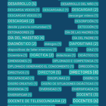
DESARROLLO
(5)
DESARROLLO DEL NIÑO
(1)
DESCARGAR
(2)
DESCARGA VIDEOS
(1)
DESCARGABLE
(1)
DESCARGAR VIDEOS
(1)
descargar vídeos
(1)
DESCARGAS
(2)
DESCRIPCIÓN
(1)
desde y para la comunidad
(1)
DETECCIÓN
(1)
DETONADORES
(1)
DÍA DE LAS MADRES
(1)
DÍA DEL MAESTRO
(4)
DÍA DEL PADRE
(1)
DIAGNÓSTICO
(2)
DIAPOSITIVAS
(2)
diálogos
(1)
diapositivas de taller intensivo
(1)
DIAZ
(1)
DÍAZ
(1)
DIDÁCTICA
(2)
Diciembre
(1)
didácticas
(1)
DIDÁCTICO
(1)
DIMENSIONES
(1)
DIPLOMADO E-COMPETENCIA
(1)
DIPLOMADO GENERANDO EL CONOCIMIENTO
(1)
DIRECCIÓN
(1)
DIRECTORES
(8)
DIRECTOR
(5)
DIRECTIVOS
(1)
DISCAPACIDAD
(1)
DISCIPLINAS
(1)
DISEÑO
(1)
DISEÑO CREATIVO
(1)
DISEÑO DE SITUACIONES DIDÁCTICAS
(1)
DISIDENCIA
(1)
DIVERSIDAD
(1)
DIVERSIFICADA
(1)
DOCENTE
(3)
DIVERSIFICAR
(1)
DOCENTES
(6)
DOCENTE DE TELESECUNDARIA
(2)