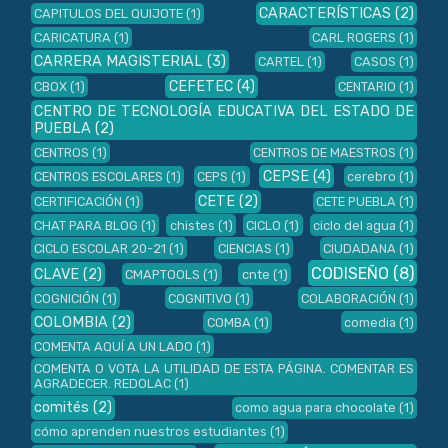
CARACTERÍSTICAS
(2)
CAPITULOS DEL QUIJOTE
(1)
CARICATURA
(1)
CARL ROGERS
(1)
CARRERA MAGISTERIAL
(3)
CARTEL
(1)
CASOS
(1)
CEFETEC
(4)
CBOX
(1)
CENTARIO
(1)
CENTRO DE TECNOLOGÍA EDUCATIVA DEL ESTADO DE
PUEBLA
(2)
CENTROS
(1)
CENTROS DE MAESTROS
(1)
CEPSE
(4)
CENTROS ESCOLARES
(1)
CEPS
(1)
cerebro
(1)
CETE
(2)
CERTIFICACIÓN
(1)
CETE PUEBLA
(1)
CHAT PARA BLOG
(1)
chistes
(1)
CICLO
(1)
ciclo del agua
(1)
CICLO ESCOLAR 20-21
(1)
CIENCIAS
(1)
CIUDADANA
(1)
CODISEÑO
(8)
CLAVE
(2)
CMAPTOOLS
(1)
cnte
(1)
COGNICIÓN
(1)
COGNITIVO
(1)
COLABORACIÓN
(1)
COLOMBIA
(2)
COMBA
(1)
comedia
(1)
COMENTA AQUÍ A UN LADO
(1)
COMENTA O VOTA LA UTILIDAD DE ESTA PÁGINA. COMENTAR ES
AGRADECER. REDOLAC
(1)
comités
(2)
como agua para chocolate
(1)
cómo aprenden nuestros estudiantes
(1)