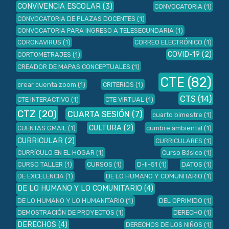
CONVIVENCIA ESCOLAR
(3)
CONVOCATORIA
(1)
CONVOCATORIA DE PLAZAS DOCENTES
(1)
CONVOCATORIA PARA INGRESO A TELESECUNDARIA
(1)
CORONAVIRUS
(1)
CORREO ELECTRÓNICO
(1)
COVID-19
(2)
CORTOMETRAJES
(1)
CREADOR DE MAPAS CONCEPTUALES
(1)
CTE
(82)
crear cuenta zoom
(1)
CRITERIOS
(1)
CTS
(14)
CTE INTERACTIVO
(1)
CTE VIRTUAL
(1)
CTZ
(20)
CUARTA SESIÓN
(7)
cuarto bimestre
(1)
CULTURA
(2)
CUENTAS GMAIL
(1)
cumbre ambiental
(1)
CURRICULAR
(2)
CURRICULARES
(1)
CURRÍCULO EN EL HOGAR
(1)
Curso Básico
(1)
CURSO TALLER
(1)
CURSOS
(1)
D-II-51
(1)
DATOS
(1)
DE EXCELENCIA
(1)
DE LO HUMANO Y COMUNITARIO
(1)
DE LO HUMANO Y LO COMUNITARIO
(4)
DE LO HUMANO Y LO HUMANITARIO
(1)
DEL OPRIMIDO
(1)
DEMOSTRACIÓN DE PROYECTOS
(1)
DERECHO
(1)
DERECHOS
(4)
DERECHOS DE LOS NIÑOS
(1)