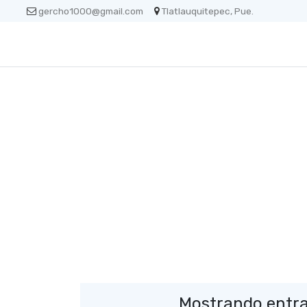
gercho1000@gmail.com
Tlatlauquitepec, Pue.
Mostrando entra