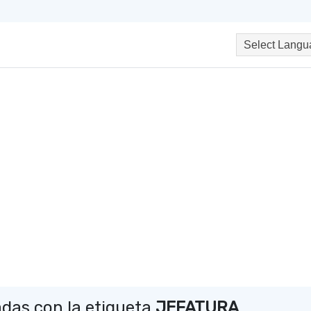
das con la etiqueta
JEFATURA
.