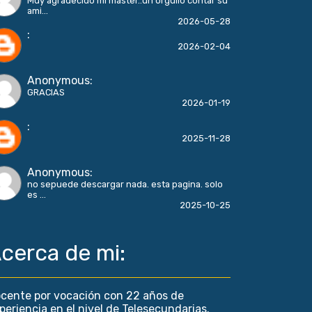
Muy agradecido mi master..un orgullo contar su
ami...
2026-05-28
:
2026-02-04
Anonymous
:
GRACIAS
2026-01-19
:
2025-11-28
Anonymous
:
no sepuede descargar nada. esta pagina. solo
es ...
2025-10-25
cerca de mi:
cente por vocación con 22 años de
periencia en el nivel de Telesecundarias.