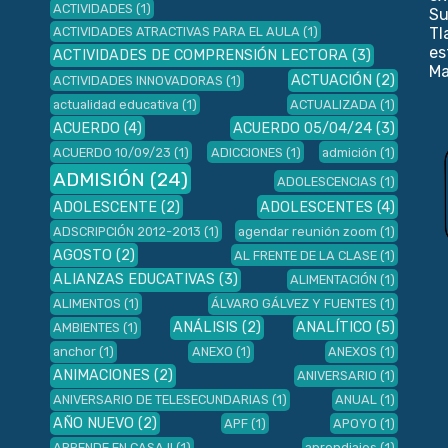
ACTIVIDADES
(1)
Su
ACTIVIDADES ATRACTIVAS PARA EL AULA
(1)
Tl
es
ACTIVIDADES DE COMPRENSIÓN LECTORA
(3)
Ma
ACTUACIÓN
(2)
ACTIVIDADES INNOVADORAS
(1)
actualidad educativa
(1)
ACTUALIZADA
(1)
ACUERDO
(4)
ACUERDO 05/04/24
(3)
ACUERDO 10/09/23
(1)
ADICCIONES
(1)
admición
(1)
ADMISIÓN
(24)
ADOLESCENCIAS
(1)
ADOLESCENTE
(2)
ADOLESCENTES
(4)
ADSCRIPCIÓN 2012-2013
(1)
agendar reunión zoom
(1)
AGOSTO
(2)
AL FRENTE DE LA CLASE
(1)
ALIANZAS EDUCATIVAS
(3)
ALIMENTACIÓN
(1)
ALIMENTOS
(1)
ÁLVARO GÁLVEZ Y FUENTES
(1)
ANÁLISIS
(2)
ANALÍTICO
(5)
AMBIENTES
(1)
anchor
(1)
ANEXO
(1)
ANEXOS
(1)
ANIMACIONES
(2)
ANIVERSARIO
(1)
ANIVERSARIO DE TELESECUNDARIAS
(1)
ANUAL
(1)
AÑO NUEVO
(2)
APF
(1)
APOYO
(1)
APRENDE EN CASA II
(1)
aprendiajes
(1)