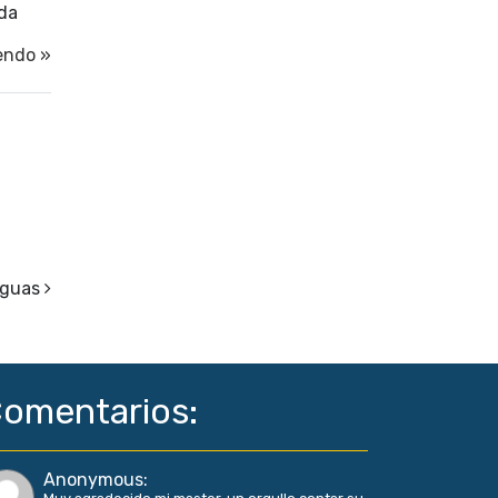
ida
endo »
iguas
omentarios:
Anonymous
: