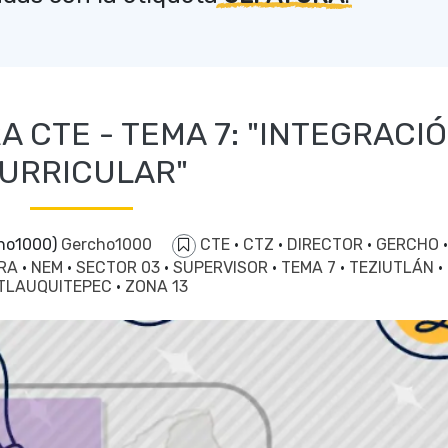
 CTE - TEMA 7: "INTEGRACIO
URRICULAR"
cho1000)
Gercho1000
CTE
·
CTZ
·
DIRECTOR
·
GERCHO
·
URA
·
NEM
·
SECTOR 03
·
SUPERVISOR
·
TEMA 7
·
TEZIUTLÁN
·
TLAUQUITEPEC
·
ZONA 13