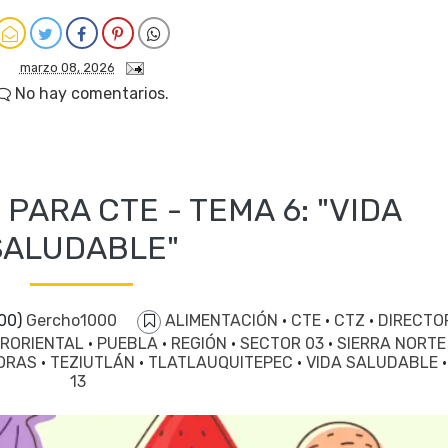
marzo 08, 2026
No hay comentarios.
PARA CTE - TEMA 6: "VIDA
SALUDABLE"
000)
Gercho1000
ALIMENTACIÓN
·
CTE
·
CTZ
·
DIRECTO
RORIENTAL
·
PUEBLA
·
REGIÓN
·
SECTOR 03
·
SIERRA NORT
DORAS
·
TEZIUTLÁN
·
TLATLAUQUITEPEC
·
VIDA SALUDABLE
13