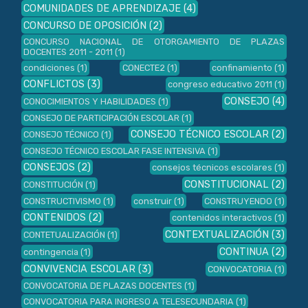
COMUNIDADES DE APRENDIZAJE
(4)
CONCURSO DE OPOSICIÓN
(2)
CONCURSO NACIONAL DE OTORGAMIENTO DE PLAZAS
DOCENTES 2011 - 2011
(1)
condiciones
(1)
CONECTE2
(1)
confinamiento
(1)
CONFLICTOS
(3)
congreso educativo 2011
(1)
CONSEJO
(4)
CONOCIMIENTOS Y HABILIDADES
(1)
CONSEJO DE PARTICIPACIÓN ESCOLAR
(1)
CONSEJO TÉCNICO ESCOLAR
(2)
CONSEJO TÉCNICO
(1)
CONSEJO TÉCNICO ESCOLAR FASE INTENSIVA
(1)
CONSEJOS
(2)
consejos técnicos escolares
(1)
CONSTITUCIONAL
(2)
CONSTITUCIÓN
(1)
CONSTRUCTIVISMO
(1)
construir
(1)
CONSTRUYENDO
(1)
CONTENIDOS
(2)
contenidos interactivos
(1)
CONTEXTUALIZACIÓN
(3)
CONTETUALIZACIÓN
(1)
CONTINUA
(2)
contingencia
(1)
CONVIVENCIA ESCOLAR
(3)
CONVOCATORIA
(1)
CONVOCATORIA DE PLAZAS DOCENTES
(1)
CONVOCATORIA PARA INGRESO A TELESECUNDARIA
(1)