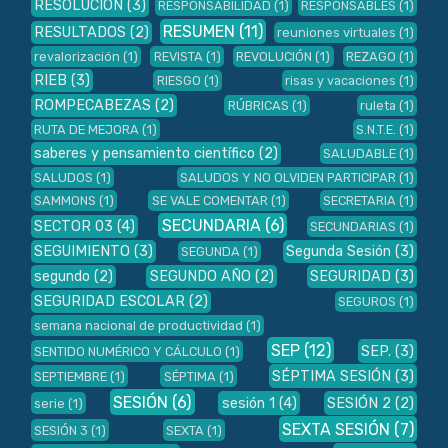
RESOLUCIÓN
(3)
RESPONSABILIDAD
(1)
RESPONSABLES
(1)
RESUMEN
(11)
RESULTADOS
(2)
reuniones virtuales
(1)
revalorización
(1)
REVISTA
(1)
REVOLUCIÓN
(1)
REZAGO
(1)
RIEB
(3)
RIESGO
(1)
risas y vacaciones
(1)
ROMPECABEZAS
(2)
RÚBRICAS
(1)
ruleta
(1)
RUTA DE MEJORA
(1)
S.N.T.E.
(1)
saberes y pensamiento científico
(2)
SALUDABLE
(1)
SALUDOS
(1)
SALUDOS Y NO OLVIDEN PARTICIPAR
(1)
SAMMONS
(1)
SE VALE COMENTAR
(1)
SECRETARIA
(1)
SECUNDARIA
(6)
SECTOR 03
(4)
SECUNDARIAS
(1)
SEGUIMIENTO
(3)
Segunda Sesión
(3)
SEGUNDA
(1)
segundo
(2)
SEGUNDO AÑO
(2)
SEGURIDAD
(3)
SEGURIDAD ESCOLAR
(2)
SEGUROS
(1)
semana nacional de productividad
(1)
SEP
(12)
SEP.
(3)
SENTIDO NUMÉRICO Y CÁLCULO
(1)
SÉPTIMA SESIÓN
(3)
SEPTIEMBRE
(1)
SÉPTIMA
(1)
SESIÓN
(6)
sesión 1
(4)
SESIÓN 2
(2)
serie
(1)
SEXTA SESIÓN
(7)
SESIÓN 3
(1)
SEXTA
(1)