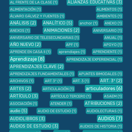
ALIANZAS EDUCATIVAS
(3)
AL FRENTE DE LA CLASE
(1)
ALIMENTACIÓN
(1)
ALIMENTOS
(1)
ÁLVARO GÁLVEZ Y FUENTES
(1)
AMBIENTES
(1)
ANÁLISIS
(2)
ANALÍTICO
(5)
anchor
(1)
ANEXO
(1)
ANIMACIONES
(2)
ANEXOS
(1)
ANIVERSARIO
(1)
ANIVERSARIO DE TELESECUNDARIAS
(1)
ANUAL
(1)
AÑO NUEVO
(2)
APF
(1)
APOYO
(1)
APRENDE EN CASA II
(1)
aprendiajes
(1)
APRENDIENTE
(1)
Aprendizaje
(8)
APRENDIZAJE EXPERIENCIAL
(1)
APRENDIZAJES CLAVE
(2)
APRENDIZAJES FUNDAMENTALES
(1)
APUNTES BIMODALES
(1)
ART. 3º
(2)
ARCHIVOS
(1)
ART 3º
(1)
ART. 3
(1)
articuladores
(6)
ARTES
(2)
ARTICULACIÓN
(1)
ARTÍCULO
(3)
ARTÍCULO TERCERO
(1)
ASAEM
(1)
ATRIBUCIONES
(2)
ASOCIACIÓN
(1)
ATENDER
(1)
audio
(5)
AUDIO DE ESTUDIO
(1)
AUDIOLECTURAS
(1)
AUDIOS
(7)
AUDIOLIBROS
(3)
AUDIOS DE ESTUDIO
(3)
AUDIOS DE HISTORIA
(1)