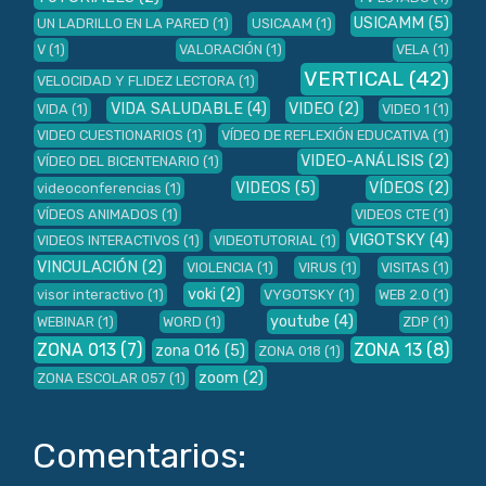
USICAMM
(5)
UN LADRILLO EN LA PARED
(1)
USICAAM
(1)
V
(1)
VALORACIÓN
(1)
VELA
(1)
VERTICAL
(42)
VELOCIDAD Y FLIDEZ LECTORA
(1)
VIDA SALUDABLE
(4)
VIDEO
(2)
VIDA
(1)
VIDEO 1
(1)
VIDEO CUESTIONARIOS
(1)
VÍDEO DE REFLEXIÓN EDUCATIVA
(1)
VIDEO-ANÁLISIS
(2)
VÍDEO DEL BICENTENARIO
(1)
VIDEOS
(5)
VÍDEOS
(2)
videoconferencias
(1)
VÍDEOS ANIMADOS
(1)
VIDEOS CTE
(1)
VIGOTSKY
(4)
VIDEOS INTERACTIVOS
(1)
VIDEOTUTORIAL
(1)
VINCULACIÓN
(2)
VIOLENCIA
(1)
VIRUS
(1)
VISITAS
(1)
voki
(2)
visor interactivo
(1)
VYGOTSKY
(1)
WEB 2.0
(1)
youtube
(4)
WEBINAR
(1)
WORD
(1)
ZDP
(1)
ZONA 013
(7)
ZONA 13
(8)
zona 016
(5)
ZONA 018
(1)
zoom
(2)
ZONA ESCOLAR 057
(1)
Comentarios: