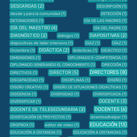
DESCARGAS
(2)
DESCRIPCIÓN
(1)
desde y para la comunidad
(1)
DETECCIÓN
(1)
DETONADORES
(1)
DÍA DE LAS MADRES
(1)
DÍA DEL MAESTRO
(4)
DÍA DEL PADRE
(1)
DIAGNÓSTICO
(2)
DIAPOSITIVAS
(2)
diálogos
(1)
diapositivas de taller intensivo
(1)
DIAZ
(1)
DÍAZ
(1)
DIDÁCTICA
(2)
Diciembre
(1)
didácticas
(1)
DIDÁCTICO
(1)
DIMENSIONES
(1)
DIPLOMADO E-COMPETENCIA
(1)
DIPLOMADO GENERANDO EL CONOCIMIENTO
(1)
DIRECCIÓN
(1)
DIRECTORES
(8)
DIRECTOR
(5)
DIRECTIVOS
(1)
DISCAPACIDAD
(1)
DISCIPLINAS
(1)
DISEÑO
(1)
DISEÑO CREATIVO
(1)
DISEÑO DE SITUACIONES DIDÁCTICAS
(1)
DISIDENCIA
(1)
DIVERSIDAD
(1)
DIVERSIFICADA
(1)
DOCENTE
(3)
DIVERSIFICAR
(1)
DOCENTES
(6)
DOCENTE DE TELESECUNDARIA
(2)
DOSIFICACIÓN DE PROYECTOS
(1)
downloadhelper
(1)
EDUCACIÓN
(13)
DROPBOX
(1)
editor de video
(1)
EDUCACIÓN A DISTANCIA
(1)
EDUCACIÓN A DISTANCIAS
(1)