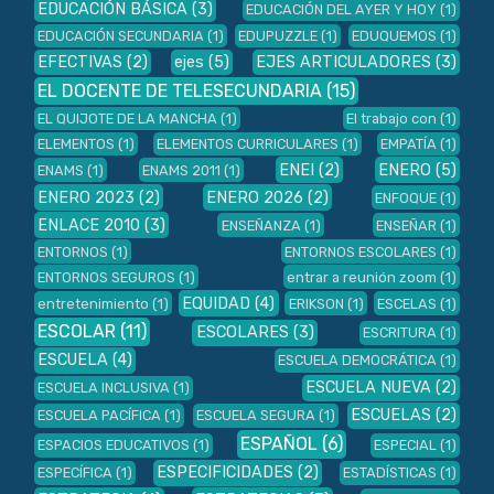
EDUCACIÓN BÁSICA
(3)
EDUCACIÓN DEL AYER Y HOY
(1)
EDUCACIÓN SECUNDARIA
(1)
EDUPUZZLE
(1)
EDUQUEMOS
(1)
EFECTIVAS
(2)
ejes
(5)
EJES ARTICULADORES
(3)
EL DOCENTE DE TELESECUNDARIA
(15)
EL QUIJOTE DE LA MANCHA
(1)
El trabajo con
(1)
ELEMENTOS
(1)
ELEMENTOS CURRICULARES
(1)
EMPATÍA
(1)
ENEI
(2)
ENERO
(5)
ENAMS
(1)
ENAMS 2011
(1)
ENERO 2023
(2)
ENERO 2026
(2)
ENFOQUE
(1)
ENLACE 2010
(3)
ENSEÑANZA
(1)
ENSEÑAR
(1)
ENTORNOS
(1)
ENTORNOS ESCOLARES
(1)
ENTORNOS SEGUROS
(1)
entrar a reunión zoom
(1)
EQUIDAD
(4)
entretenimiento
(1)
ERIKSON
(1)
ESCELAS
(1)
ESCOLAR
(11)
ESCOLARES
(3)
ESCRITURA
(1)
ESCUELA
(4)
ESCUELA DEMOCRÁTICA
(1)
ESCUELA NUEVA
(2)
ESCUELA INCLUSIVA
(1)
ESCUELAS
(2)
ESCUELA PACÍFICA
(1)
ESCUELA SEGURA
(1)
ESPAÑOL
(6)
ESPACIOS EDUCATIVOS
(1)
ESPECIAL
(1)
ESPECIFICIDADES
(2)
ESPECÍFICA
(1)
ESTADÍSTICAS
(1)