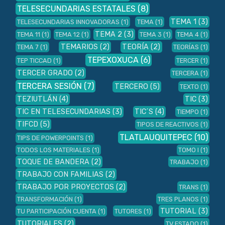
TELESECUNDARIAS ESTATALES
(8)
TEMA 1
(3)
TELESECUNDARIAS INNOVADORAS
(1)
TEMA
(1)
TEMA 2
(3)
TEMA 11
(1)
TEMA 12
(1)
TEMA 3
(1)
TEMA 4
(1)
TEMARIOS
(2)
TEORÍA
(2)
TEMA 7
(1)
TEORÍAS
(1)
TEPEXOXUCA
(6)
TEP TICCAD
(1)
TERCER
(1)
TERCER GRADO
(2)
TERCERA
(1)
TERCERA SESIÓN
(7)
TERCERO
(5)
TEXTO
(1)
TEZIUTLÁN
(4)
TIC
(3)
TIC EN TELESECUNDARIAS
(3)
TIC´S
(4)
TIEMPO
(1)
TIFCD
(5)
TIPOS DE REACTIVOS
(1)
TLATLAUQUITEPEC
(10)
TIPS DE POWERPOINTS
(1)
TODOS LOS MATERIALES
(1)
TOMO I
(1)
TOQUE DE BANDERA
(2)
TRABAJO
(1)
TRABAJO CON FAMILIAS
(2)
TRABAJO POR PROYECTOS
(2)
TRANS
(1)
TRANSFORMACIÓN
(1)
TRES PLANOS
(1)
TUTORIAL
(3)
TU PARTICIPACIÓN CUENTA
(1)
TUTORES
(1)
TUTORIALES
(2)
TV ESTADO
(1)