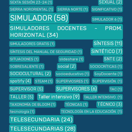
SEXUAL
(2)
SEXTA SESIÓN 23-24
(1)
SIERRA NORORIENTAL
(1)
SIERRA NORTE
(1)
SIGNIFICATIVO
(1)
SIMULADOR
(58)
SIMULADOR 6
(1)
SIMULADORES DOCENTES - PROM.
HORIZONTAL
(34)
SÍNTESIS
(11)
SIMULADORES GRATIS
(1)
SINTÉTICO
(7)
SÍNTESIS DEL MANUAL DE SEGURIDAD
(1)
SNTE
(2)
SITUACIONES
(1)
slideshare
(1)
social
(2)
SOBRESALIENTE
(1)
SOCIOCRÍTICAS
(1)
SOCIOCULTURAL
(2)
socioeducativo
(1)
SoyDocente
(1)
spotify
(4)
STEAM
(1)
SUPERVIOSRES
(1)
SUPERVISIÓN.
(1)
SUPERVISORES
(6)
SUPERVISOR
(5)
TAC
(1)
Taller intensivo
(9)
TALLER
(5)
TALLER INTENSIVO.
(1)
TÉCNICO
(3)
TAXONOMÍA DE BLOOM
(1)
TÉCNICAS
(1)
tecnología
(1)
TECNOLOGÍA EN LA EDUCACIÓN.
(1)
TELESECUNDARIA
(24)
TELESECUNDARIAS
(28)