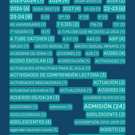
2023-2024
(7)
2024
(9)
2025
(2)
2024-2025
(1)
2026
(6)
22-23
(6)
2027
(4)
2026-2027
(1)
21-22
(1)
23-24
(8)
3
(1)
31º
(1)
3ª
(1)
3º
(1)
4
(1)
7 EJES
(2)
40 ANIVERSARIO
(1)
716
(1)
73º
(1)
7ª SESIÓN
(1)
8
(1)
A TI MUJER QUE ME DISTE LA VIDA
(1)
A TUBE CATCHER
(2)
ABP
(4)
A.P.F.
(1)
AAS
(1)
ABUSO
(1)
ABUSO SEXUAL
(1)
ABUSO SEXUAL INFANTIL
(1)
ACOSO
(4)
ACADEMIA DE ZONA
(1)
ACCIONES
(1)
ACE
(1)
ACOSO ESCOLAR
(2)
ACREDITACIÓN
(1)
ACTIVIDADES
(1)
ACTIVIDADES ATRACTIVAS PARA EL AULA
(1)
ACTIVIDADES DE COMPRENSIÓN LECTORA
(3)
ACTUACIÓN
(2)
ACTIVIDADES INNOVADORAS
(1)
ACUERDO
(4)
actualidad educativa
(1)
ACTUALIZADA
(1)
ACUERDO 05/04/24
(3)
ACUERDO 10/09/23
(1)
ADMISIÓN
(24)
ADICCIONES
(1)
admición
(1)
ADOLESCENTE
(2)
ADOLESCENCIAS
(1)
ADOLESCENTES
(4)
ADSCRIPCIÓN 2012-2013
(1)
AGOSTO
(2)
agendar reunión zoom
(1)