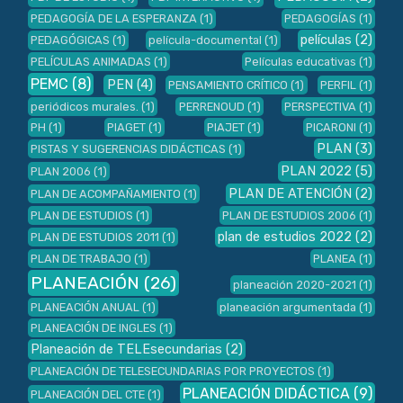
PEDAGOGÍA DE LA ESPERANZA
(1)
PEDAGOGÍAS
(1)
películas
(2)
PEDAGÓGICAS
(1)
película-documental
(1)
PELÍCULAS ANIMADAS
(1)
Películas educativas
(1)
PEMC
(8)
PEN
(4)
PENSAMIENTO CRÍTICO
(1)
PERFIL
(1)
periódicos murales.
(1)
PERRENOUD
(1)
PERSPECTIVA
(1)
PH
(1)
PIAGET
(1)
PIAJET
(1)
PICARONI
(1)
PLAN
(3)
PISTAS Y SUGERENCIAS DIDÁCTICAS
(1)
PLAN 2022
(5)
PLAN 2006
(1)
PLAN DE ATENCIÓN
(2)
PLAN DE ACOMPAÑAMIENTO
(1)
PLAN DE ESTUDIOS
(1)
PLAN DE ESTUDIOS 2006
(1)
plan de estudios 2022
(2)
PLAN DE ESTUDIOS 2011
(1)
PLAN DE TRABAJO
(1)
PLANEA
(1)
PLANEACIÓN
(26)
planeación 2020-2021
(1)
PLANEACIÓN ANUAL
(1)
planeación argumentada
(1)
PLANEACIÓN DE INGLES
(1)
Planeación de TELEsecundarias
(2)
PLANEACIÓN DE TELESECUNDARIAS POR PROYECTOS
(1)
PLANEACIÓN DIDÁCTICA
(9)
PLANEACIÓN DEL CTE
(1)