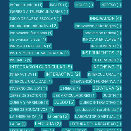
infraestructura
(1)
INGLES
(1)
INGLÉS
(1)
INGRESO
(1)
INGRESO A TELESECUNDARIAS
(1)
INNOVACIÓN
(4)
INICIO DE CURSO ESCOLAR
(1)
innovación educativa
(2)
innovación estratégica
(1)
innovación funcional
(1)
innovación radical
(1)
innovación visual
(1)
INNOVAR EN CLASE
(1)
INNOVAR EN EL AULA
(1)
INSTRUMENTO
(1)
INSTRUMENTOS
(3)
INSTRUMENTO DE VALORACIÓN
(1)
INSUMOS
(1)
INTEGRACIÓN
(1)
INTEGRACIÓN CURRICULAR
(5)
INTENSIVO
(3)
INTERACTIVO
(2)
INTERACTIVA
(1)
INTERCULTURAL
(1)
INTERCULTURALIDAD
(1)
INTERVENCIÓN FORMATIVA
(1)
JEFATURA
(2)
INVIERNO DEL 2011
(1)
J MEECE
(1)
JEFES DE SECTOR
(1)
JES ARTICULADORES
(1)
JUDITH
(1)
JUEGO
(5)
JUEGA Y APRENDE
(1)
JUEGO INTERACTIVO
(1)
JUEGOS EDUCATIVOS
(1)
la educación prohibida
(1)
la perla
(2)
LA ENSEÑANZA
(1)
LABORATORIO VIRTUAL
(1)
LECTURA
(2)
LAICA
(1)
LECTURA DE LA REALIDAD
(1)
LECTURAS
(1)
leer
(1)
LENGUAJE
(1)
LENGUAJES
(1)