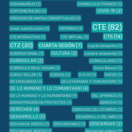
CORONAVIRUS
(1)
CORREO ELECTRÓNICO
(1)
COVID-19
(2)
CORTOMETRAJES
(1)
CREADOR DE MAPAS CONCEPTUALES
(1)
CTE
(82)
crear cuenta zoom
(1)
CRITERIOS
(1)
CTS
(14)
CTE INTERACTIVO
(1)
CTE VIRTUAL
(1)
CTZ
(20)
CUARTA SESIÓN
(7)
cuarto bimestre
(1)
CULTURA
(2)
CUENTAS GMAIL
(1)
cumbre ambiental
(1)
CURRICULAR
(2)
CURRICULARES
(1)
CURRÍCULO EN EL HOGAR
(1)
Curso Básico
(1)
CURSO TALLER
(1)
CURSOS
(1)
D-II-51
(1)
DATOS
(1)
DE EXCELENCIA
(1)
DE LO HUMANO Y COMUNITARIO
(1)
DE LO HUMANO Y LO COMUNITARIO
(4)
DE LO HUMANO Y LO HUMANITARIO
(1)
DEL OPRIMIDO
(1)
DEMOSTRACIÓN DE PROYECTOS
(1)
DERECHO
(1)
DERECHOS
(4)
DERECHOS DE LOS NIÑOS
(1)
DESARROLLO
(5)
DESARROLLO DEL NIÑO
(1)
DESCARGAR
(2)
DESCARGA VIDEOS
(1)
DESCARGABLE
(1)
DESCARGAR VIDEOS
(1)
descargar vídeos
(1)