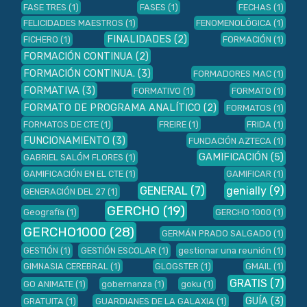
FASE TRES
(1)
FASES
(1)
FECHAS
(1)
FELICIDADES MAESTROS
(1)
FENOMENOLÓGICA
(1)
FINALIDADES
(2)
FICHERO
(1)
FORMACIÓN
(1)
FORMACIÓN CONTINUA
(2)
FORMACIÓN CONTINUA.
(3)
FORMADORES MAC
(1)
FORMATIVA
(3)
FORMATIVO
(1)
FORMATO
(1)
FORMATO DE PROGRAMA ANALÍTICO
(2)
FORMATOS
(1)
FORMATOS DE CTE
(1)
FREIRE
(1)
FRIDA
(1)
FUNCIONAMIENTO
(3)
FUNDACIÓN AZTECA
(1)
GAMIFICACIÓN
(5)
GABRIEL SALÓM FLORES
(1)
GAMIFICACIÓN EN EL CTE
(1)
GAMIFICAR
(1)
GENERAL
(7)
genially
(9)
GENERACIÓN DEL 27
(1)
GERCHO
(19)
Geografía
(1)
GERCHO 1000
(1)
GERCHO1000
(28)
GERMÁN PRADO SALGADO
(1)
GESTIÓN
(1)
GESTIÓN ESCOLAR
(1)
gestionar una reunión
(1)
GIMNASIA CEREBRAL
(1)
GLOGSTER
(1)
GMAIL
(1)
GRATIS
(7)
GO ANIMATE
(1)
gobernanza
(1)
goku
(1)
GUÍA
(3)
GRATUITA
(1)
GUARDIANES DE LA GALAXIA
(1)