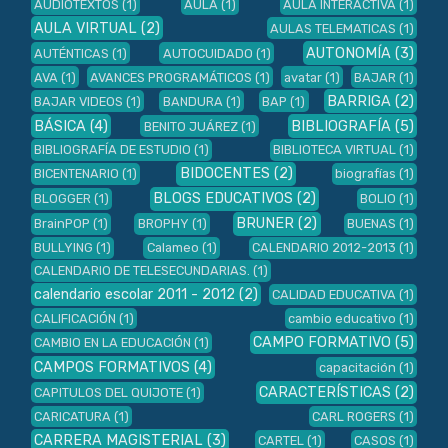
AUDIOTEXTOS
(1)
AULA
(1)
AULA INTERACTIVA
(1)
AULA VIRTUAL
(2)
AULAS TELEMATICAS
(1)
AUTONOMÍA
(3)
AUTÉNTICAS
(1)
AUTOCUIDADO
(1)
AVA
(1)
AVANCES PROGRAMÁTICOS
(1)
avatar
(1)
BAJAR
(1)
BARRIGA
(2)
BAJAR VIDEOS
(1)
BANDURA
(1)
BAP
(1)
BÁSICA
(4)
BIBLIOGRAFÍA
(5)
BENITO JUÁREZ
(1)
BIBLIOGRAFÍA DE ESTUDIO
(1)
BIBLIOTECA VIRTUAL
(1)
BIDOCENTES
(2)
BICENTENARIO
(1)
biografías
(1)
BLOGS EDUCATIVOS
(2)
BLOGGER
(1)
BOLIO
(1)
BRUNER
(2)
BrainPOP
(1)
BROPHY
(1)
BUENAS
(1)
BULLYING
(1)
Calameo
(1)
CALENDARIO 2012-2013
(1)
CALENDARIO DE TELESECUNDARIAS.
(1)
calendario escolar 2011 - 2012
(2)
CALIDAD EDUCATIVA
(1)
CALIFICACIÓN
(1)
cambio educativo
(1)
CAMPO FORMATIVO
(5)
CAMBIO EN LA EDUCACIÓN
(1)
CAMPOS FORMATIVOS
(4)
capacitación
(1)
CARACTERÍSTICAS
(2)
CAPITULOS DEL QUIJOTE
(1)
CARICATURA
(1)
CARL ROGERS
(1)
CARRERA MAGISTERIAL
(3)
CARTEL
(1)
CASOS
(1)