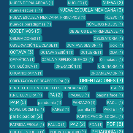
NUEVA
(2)
NUBES DE PALABRAS
(1)
NÚCLEO
(1)
NUEVA ESCUELA MEXICANA
(3)
nueva escuela
(1)
NUEVA ESCUELA MEXICANA. PRINCIPIOS
(1)
NUEVO
(1)
nuevos paradigmas
(1)
NÚMEROS ROJOS
(1)
OBJETIVOS
(5)
OBJETOS DE APRENDIZAJE
(1)
OBLIGACIONES
(1)
OBLIGATORIA
(1)
OBSERVACIÓN DE CLASE
(1)
OCATAVA SESIÓN
(1)
ocio
(1)
OCTAVA
(3)
OCTAVA SESIÓN
(1)
OCTUBRE
(1)
ODA
(1)
OFIMÁTICA
(1)
OJALÁ Y REFLEXIONEMOS
(1)
Olimpiada
(1)
ONTOLÓGICA
(1)
OPERACIÓN
(1)
ORDINARIA
(1)
ORGANIGRAMA
(1)
ORGANIZACIÓN
(1)
ORIENTACIONES
(7)
ORIENTACIÓN DE REAPERTURA
(1)
P. N. L. EL DOCENTE DE TELESECUNDARIA
(1)
P.A.
(1)
PA
(2)
P.N.L. LECTURA
(1)
PADRES
(1)
página face
(1)
PAM
(5)
pandemia
(1)
PANZAZO
(1)
PAOLI
(1)
PAPEL DOCENTE
(1)
PARES
(1)
parrilla
(1)
PARTE II
(1)
participación
(2)
PARTICIPACIÓN SOCIAL
(1)
PDF
(8)
PAZ
(2)
PATRICIA FROLA
(1)
PAULO
(1)
PDA
(1)
PEDAGOGÍA
(2)
PDF DE ESTUDIO
(1)
PDF INTERACTIVO
(1)