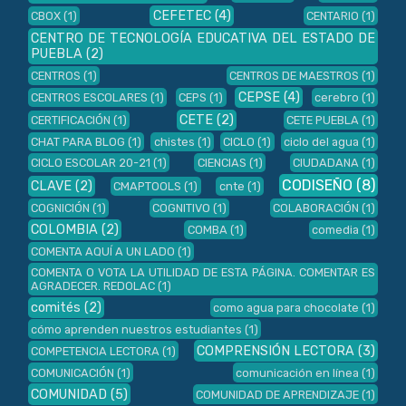
CEFETEC
(4)
CBOX
(1)
CENTARIO
(1)
CENTRO DE TECNOLOGÍA EDUCATIVA DEL ESTADO DE
PUEBLA
(2)
CENTROS
(1)
CENTROS DE MAESTROS
(1)
CEPSE
(4)
CENTROS ESCOLARES
(1)
CEPS
(1)
cerebro
(1)
CETE
(2)
CERTIFICACIÓN
(1)
CETE PUEBLA
(1)
CHAT PARA BLOG
(1)
chistes
(1)
CICLO
(1)
ciclo del agua
(1)
CICLO ESCOLAR 20-21
(1)
CIENCIAS
(1)
CIUDADANA
(1)
CODISEÑO
(8)
CLAVE
(2)
CMAPTOOLS
(1)
cnte
(1)
COGNICIÓN
(1)
COGNITIVO
(1)
COLABORACIÓN
(1)
COLOMBIA
(2)
COMBA
(1)
comedia
(1)
COMENTA AQUÍ A UN LADO
(1)
COMENTA O VOTA LA UTILIDAD DE ESTA PÁGINA. COMENTAR ES
AGRADECER. REDOLAC
(1)
comités
(2)
como agua para chocolate
(1)
cómo aprenden nuestros estudiantes
(1)
COMPRENSIÓN LECTORA
(3)
COMPETENCIA LECTORA
(1)
COMUNICACIÓN
(1)
comunicación en línea
(1)
COMUNIDAD
(5)
COMUNIDAD DE APRENDIZAJE
(1)