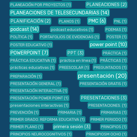
PLANEACIONES
(2)
PLANEACIÓN POR PROYECTOS
(1)
PLANEACIONES DE TELESECUNDARIAS
(14)
PMC
(6)
PLANIFICACIÓN
(2)
PLANOS
(1)
PNL
(1)
podcast
(14)
podcast educativos
(1)
POEMAS
(1)
POLÍTICA
(1)
PORTAFOLIOS DE EVIDENCIAS
(1)
POSTER
(1)
power point
(10)
POSTER EDUCATIVO
(1)
POWERPOINT
(7)
PPT
(3)
PRÁCTICA
(1)
PRÁCTICA EDUCATIVA
(1)
práctica en línea
(1)
PRÁCTICAS
(1)
prácticas educativas
(1)
PREESCOLAR
(1)
PREGUNTADOS
(1)
presentación
(20)
PREPARACIÓN
(1)
PRESENTACIÓN GENERAL
(1)
PRESENTACIÓN GRATIS
(1)
PRESENTACIÓN INTERACTIVA
(1)
PRESENTACIONES
(3)
PRESENTACIÓN POWER POINT
(1)
presentaciones interactivas
(1)
PRESENTACIONES.
(1)
PREVENCIÓN
(1)
PRIMARIA
(1)
PRIMARIAS
(1)
PRIMER GRADO. REFORMA EDUCATIVA
(1)
PRIMER PERIODO
(1)
primera sesión
(3)
PRIMER PLANO
(1)
PRINCIPIOS
(1)
PRINCIPIOS NEUROCOGNITIVOS
(1)
PRINCIPIOSM OCHO
(1)