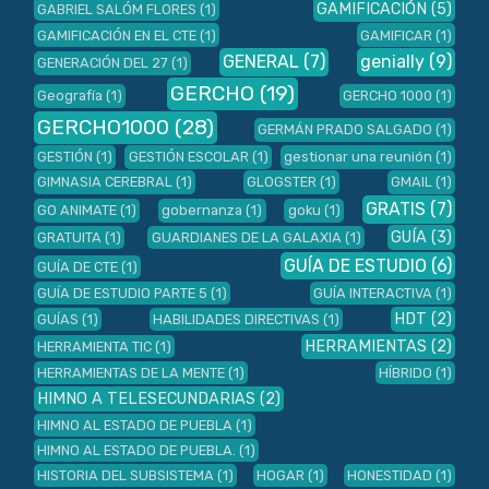
GAMIFICACIÓN
(5)
GABRIEL SALÓM FLORES
(1)
GAMIFICACIÓN EN EL CTE
(1)
GAMIFICAR
(1)
GENERAL
(7)
genially
(9)
GENERACIÓN DEL 27
(1)
GERCHO
(19)
Geografía
(1)
GERCHO 1000
(1)
GERCHO1000
(28)
GERMÁN PRADO SALGADO
(1)
GESTIÓN
(1)
GESTIÓN ESCOLAR
(1)
gestionar una reunión
(1)
GIMNASIA CEREBRAL
(1)
GLOGSTER
(1)
GMAIL
(1)
GRATIS
(7)
GO ANIMATE
(1)
gobernanza
(1)
goku
(1)
GUÍA
(3)
GRATUITA
(1)
GUARDIANES DE LA GALAXIA
(1)
GUÍA DE ESTUDIO
(6)
GUÍA DE CTE
(1)
GUÍA DE ESTUDIO PARTE 5
(1)
GUÍA INTERACTIVA
(1)
HDT
(2)
GUÍAS
(1)
HABILIDADES DIRECTIVAS
(1)
HERRAMIENTAS
(2)
HERRAMIENTA TIC
(1)
HERRAMIENTAS DE LA MENTE
(1)
HÍBRIDO
(1)
HIMNO A TELESECUNDARIAS
(2)
HIMNO AL ESTADO DE PUEBLA
(1)
HIMNO AL ESTADO DE PUEBLA.
(1)
HISTORIA DEL SUBSISTEMA
(1)
HOGAR
(1)
HONESTIDAD
(1)