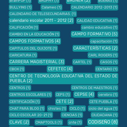
BRUNER
(2)
BrainPOP
(1)
BROPHY
(1)
BUENAS
(1)
BULLYING
(1)
Calameo
(1)
CALENDARIO 2012-2013
(1)
CALENDARIO DE TELESECUNDARIAS.
(1)
calendario escolar 2011 - 2012
(2)
CALIDAD EDUCATIVA
(1)
CALIFICACIÓN
(1)
cambio educativo
(1)
CAMPO FORMATIVO
(5)
CAMBIO EN LA EDUCACIÓN
(1)
CAMPOS FORMATIVOS
(4)
capacitación
(1)
CARACTERÍSTICAS
(2)
CAPITULOS DEL QUIJOTE
(1)
CARICATURA
(1)
CARL ROGERS
(1)
CARRERA MAGISTERIAL
(3)
CARTEL
(1)
CASOS
(1)
CEFETEC
(4)
CBOX
(1)
CENTARIO
(1)
CENTRO DE TECNOLOGÍA EDUCATIVA DEL ESTADO DE
PUEBLA
(2)
CENTROS
(1)
CENTROS DE MAESTROS
(1)
CEPSE
(4)
CENTROS ESCOLARES
(1)
CEPS
(1)
cerebro
(1)
CETE
(2)
CERTIFICACIÓN
(1)
CETE PUEBLA
(1)
CHAT PARA BLOG
(1)
chistes
(1)
CICLO
(1)
ciclo del agua
(1)
CICLO ESCOLAR 20-21
(1)
CIENCIAS
(1)
CIUDADANA
(1)
CODISEÑO
(8)
CLAVE
(2)
CMAPTOOLS
(1)
cnte
(1)