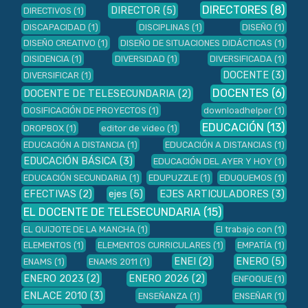
DIRECTORES
(8)
DIRECTOR
(5)
DIRECTIVOS
(1)
DISCAPACIDAD
(1)
DISCIPLINAS
(1)
DISEÑO
(1)
DISEÑO CREATIVO
(1)
DISEÑO DE SITUACIONES DIDÁCTICAS
(1)
DISIDENCIA
(1)
DIVERSIDAD
(1)
DIVERSIFICADA
(1)
DOCENTE
(3)
DIVERSIFICAR
(1)
DOCENTES
(6)
DOCENTE DE TELESECUNDARIA
(2)
DOSIFICACIÓN DE PROYECTOS
(1)
downloadhelper
(1)
EDUCACIÓN
(13)
DROPBOX
(1)
editor de video
(1)
EDUCACIÓN A DISTANCIA
(1)
EDUCACIÓN A DISTANCIAS
(1)
EDUCACIÓN BÁSICA
(3)
EDUCACIÓN DEL AYER Y HOY
(1)
EDUCACIÓN SECUNDARIA
(1)
EDUPUZZLE
(1)
EDUQUEMOS
(1)
EFECTIVAS
(2)
ejes
(5)
EJES ARTICULADORES
(3)
EL DOCENTE DE TELESECUNDARIA
(15)
EL QUIJOTE DE LA MANCHA
(1)
El trabajo con
(1)
ELEMENTOS
(1)
ELEMENTOS CURRICULARES
(1)
EMPATÍA
(1)
ENEI
(2)
ENERO
(5)
ENAMS
(1)
ENAMS 2011
(1)
ENERO 2023
(2)
ENERO 2026
(2)
ENFOQUE
(1)
ENLACE 2010
(3)
ENSEÑANZA
(1)
ENSEÑAR
(1)