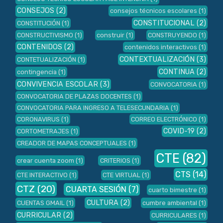
CONSEJOS
(2)
consejos técnicos escolares
(1)
CONSTITUCIONAL
(2)
CONSTITUCIÓN
(1)
CONSTRUCTIVISMO
(1)
construir
(1)
CONSTRUYENDO
(1)
CONTENIDOS
(2)
contenidos interactivos
(1)
CONTEXTUALIZACIÓN
(3)
CONTETUALIZACIÓN
(1)
CONTINUA
(2)
contingencia
(1)
CONVIVENCIA ESCOLAR
(3)
CONVOCATORIA
(1)
CONVOCATORIA DE PLAZAS DOCENTES
(1)
CONVOCATORIA PARA INGRESO A TELESECUNDARIA
(1)
CORONAVIRUS
(1)
CORREO ELECTRÓNICO
(1)
COVID-19
(2)
CORTOMETRAJES
(1)
CREADOR DE MAPAS CONCEPTUALES
(1)
CTE
(82)
crear cuenta zoom
(1)
CRITERIOS
(1)
CTS
(14)
CTE INTERACTIVO
(1)
CTE VIRTUAL
(1)
CTZ
(20)
CUARTA SESIÓN
(7)
cuarto bimestre
(1)
CULTURA
(2)
CUENTAS GMAIL
(1)
cumbre ambiental
(1)
CURRICULAR
(2)
CURRICULARES
(1)