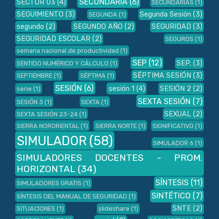
SECUNDARIA
(6)
SECTOR 03
(4)
SECUNDARIAS
(1)
SEGUIMIENTO
(3)
Segunda Sesión
(3)
SEGUNDA
(1)
segundo
(2)
SEGUNDO AÑO
(2)
SEGURIDAD
(3)
SEGURIDAD ESCOLAR
(2)
SEGUROS
(1)
semana nacional de productividad
(1)
SEP
(12)
SEP.
(3)
SENTIDO NUMÉRICO Y CÁLCULO
(1)
SÉPTIMA SESIÓN
(3)
SEPTIEMBRE
(1)
SÉPTIMA
(1)
SESIÓN
(6)
sesión 1
(4)
SESIÓN 2
(2)
serie
(1)
SEXTA SESIÓN
(7)
SESIÓN 3
(1)
SEXTA
(1)
SEXUAL
(2)
SEXTA SESIÓN 23-24
(1)
SIERRA NORORIENTAL
(1)
SIERRA NORTE
(1)
SIGNIFICATIVO
(1)
SIMULADOR
(58)
SIMULADOR 6
(1)
SIMULADORES DOCENTES - PROM.
HORIZONTAL
(34)
SÍNTESIS
(11)
SIMULADORES GRATIS
(1)
SINTÉTICO
(7)
SÍNTESIS DEL MANUAL DE SEGURIDAD
(1)
SNTE
(2)
SITUACIONES
(1)
slideshare
(1)