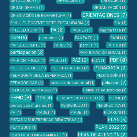
ONTOLÓGICA
(1)
OPERACIÓN
(1)
ORDINARIA
(1)
ORGANIGRAMA
(1)
ORGANIZACIÓN
(1)
ORIENTACIONES
(7)
ORIENTACIÓN DE REAPERTURA
(1)
P. N. L. EL DOCENTE DE TELESECUNDARIA
(1)
P.A.
(1)
PA
(2)
P.N.L. LECTURA
(1)
PADRES
(1)
página face
(1)
PAM
(5)
pandemia
(1)
PANZAZO
(1)
PAOLI
(1)
PAPEL DOCENTE
(1)
PARES
(1)
parrilla
(1)
PARTE II
(1)
participación
(2)
PARTICIPACIÓN SOCIAL
(1)
PDF
(8)
PAZ
(2)
PATRICIA FROLA
(1)
PAULO
(1)
PDA
(1)
PEDAGOGÍA
(2)
PDF DE ESTUDIO
(1)
PDF INTERACTIVO
(1)
PEDAGOGÍA DE LA ESPERANZA
(1)
PEDAGOGÍAS
(1)
películas
(2)
PEDAGÓGICAS
(1)
película-documental
(1)
PELÍCULAS ANIMADAS
(1)
Películas educativas
(1)
PEMC
(8)
PEN
(4)
PENSAMIENTO CRÍTICO
(1)
PERFIL
(1)
periódicos murales.
(1)
PERRENOUD
(1)
PERSPECTIVA
(1)
PH
(1)
PIAGET
(1)
PIAJET
(1)
PICARONI
(1)
PLAN
(3)
PISTAS Y SUGERENCIAS DIDÁCTICAS
(1)
PLAN 2022
(5)
PLAN 2006
(1)
PLAN DE ATENCIÓN
(2)
PLAN DE ACOMPAÑAMIENTO
(1)