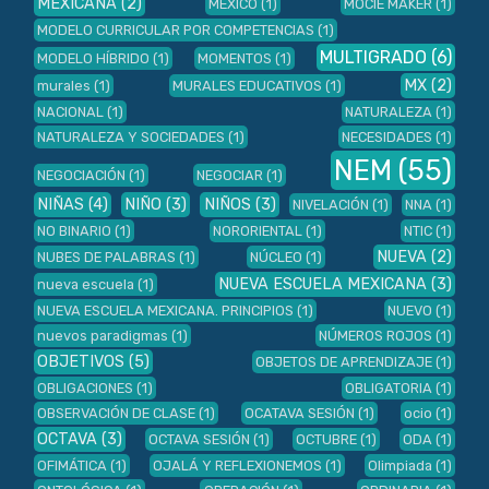
MEXICANA
(2)
MÉXICO
(1)
MOCIE MAKER
(1)
MODELO CURRICULAR POR COMPETENCIAS
(1)
MULTIGRADO
(6)
MODELO HÍBRIDO
(1)
MOMENTOS
(1)
MX
(2)
murales
(1)
MURALES EDUCATIVOS
(1)
NACIONAL
(1)
NATURALEZA
(1)
NATURALEZA Y SOCIEDADES
(1)
NECESIDADES
(1)
NEM
(55)
NEGOCIACIÓN
(1)
NEGOCIAR
(1)
NIÑAS
(4)
NIÑO
(3)
NIÑOS
(3)
NIVELACIÓN
(1)
NNA
(1)
NO BINARIO
(1)
NORORIENTAL
(1)
NTIC
(1)
NUEVA
(2)
NUBES DE PALABRAS
(1)
NÚCLEO
(1)
NUEVA ESCUELA MEXICANA
(3)
nueva escuela
(1)
NUEVA ESCUELA MEXICANA. PRINCIPIOS
(1)
NUEVO
(1)
nuevos paradigmas
(1)
NÚMEROS ROJOS
(1)
OBJETIVOS
(5)
OBJETOS DE APRENDIZAJE
(1)
OBLIGACIONES
(1)
OBLIGATORIA
(1)
OBSERVACIÓN DE CLASE
(1)
OCATAVA SESIÓN
(1)
ocio
(1)
OCTAVA
(3)
OCTAVA SESIÓN
(1)
OCTUBRE
(1)
ODA
(1)
OFIMÁTICA
(1)
OJALÁ Y REFLEXIONEMOS
(1)
Olimpiada
(1)