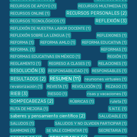
RECURSOS DE APOYO
(1)
RECURSOS MULTIMEDIA
(1)
RECURSOS PERSONALES
(2)
RECURSOS ONLINE
(1)
REFLEXIÓN
(3)
RECURSOS TECNOLÓGICOS
(1)
REFLEXIÓN DE NUESTRA LABOR DOCENTE
(1)
REFLEXIÓN SOBRE LA LENGUA
(1)
REFLEXIONES
(1)
REFORMA
(1)
REFORMA AMLO
(1)
REFORMA EDUCATIVA
(1)
REFORMA.
(1)
REFORMAS
(1)
REFORMAS EDUCATIVAS EN MÉXICO
(1)
REGIÓN
(1)
REGLAMENTO
(1)
REGRESO A CLASES
(1)
RELACIONES
(1)
RESOLUCIÓN
(3)
RESPONSABILIDAD
(1)
RESPONSABLES
(1)
RESUMEN
(11)
RESULTADOS
(2)
reuniones virtuales
(1)
revalorización
(1)
REVISTA
(1)
REVOLUCIÓN
(1)
REZAGO
(1)
RIEB
(3)
RIESGO
(1)
risas y vacaciones
(1)
ROMPECABEZAS
(2)
RÚBRICAS
(1)
ruleta
(1)
RUTA DE MEJORA
(1)
S.N.T.E.
(1)
saberes y pensamiento científico
(2)
SALUDABLE
(1)
SALUDOS
(1)
SALUDOS Y NO OLVIDEN PARTICIPAR
(1)
SAMMONS
(1)
SE VALE COMENTAR
(1)
SECRETARIA
(1)