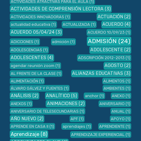
ACTIVIDADES ATRACTIVAS PARA EL AULA
(1)
ACTIVIDADES DE COMPRENSIÓN LECTORA
(3)
ACTUACIÓN
(2)
ACTIVIDADES INNOVADORAS
(1)
ACUERDO
(4)
actualidad educativa
(1)
ACTUALIZADA
(1)
ACUERDO 05/04/24
(3)
ACUERDO 10/09/23
(1)
ADMISIÓN
(24)
ADICCIONES
(1)
admición
(1)
ADOLESCENTE
(2)
ADOLESCENCIAS
(1)
ADOLESCENTES
(4)
ADSCRIPCIÓN 2012-2013
(1)
AGOSTO
(2)
agendar reunión zoom
(1)
ALIANZAS EDUCATIVAS
(3)
AL FRENTE DE LA CLASE
(1)
ALIMENTACIÓN
(1)
ALIMENTOS
(1)
ÁLVARO GÁLVEZ Y FUENTES
(1)
AMBIENTES
(1)
ANÁLISIS
(2)
ANALÍTICO
(5)
anchor
(1)
ANEXO
(1)
ANIMACIONES
(2)
ANEXOS
(1)
ANIVERSARIO
(1)
ANIVERSARIO DE TELESECUNDARIAS
(1)
ANUAL
(1)
AÑO NUEVO
(2)
APF
(1)
APOYO
(1)
APRENDE EN CASA II
(1)
aprendiajes
(1)
APRENDIENTE
(1)
Aprendizaje
(8)
APRENDIZAJE EXPERIENCIAL
(1)