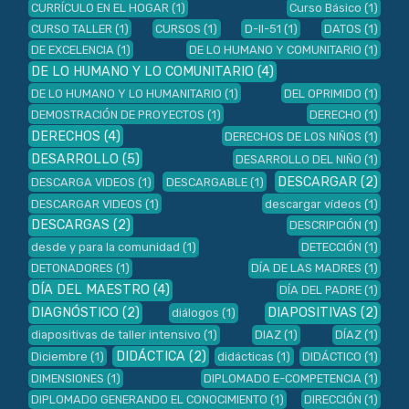
CURRÍCULO EN EL HOGAR
(1)
Curso Básico
(1)
CURSO TALLER
(1)
CURSOS
(1)
D-II-51
(1)
DATOS
(1)
DE EXCELENCIA
(1)
DE LO HUMANO Y COMUNITARIO
(1)
DE LO HUMANO Y LO COMUNITARIO
(4)
DE LO HUMANO Y LO HUMANITARIO
(1)
DEL OPRIMIDO
(1)
DEMOSTRACIÓN DE PROYECTOS
(1)
DERECHO
(1)
DERECHOS
(4)
DERECHOS DE LOS NIÑOS
(1)
DESARROLLO
(5)
DESARROLLO DEL NIÑO
(1)
DESCARGAR
(2)
DESCARGA VIDEOS
(1)
DESCARGABLE
(1)
DESCARGAR VIDEOS
(1)
descargar vídeos
(1)
DESCARGAS
(2)
DESCRIPCIÓN
(1)
desde y para la comunidad
(1)
DETECCIÓN
(1)
DETONADORES
(1)
DÍA DE LAS MADRES
(1)
DÍA DEL MAESTRO
(4)
DÍA DEL PADRE
(1)
DIAGNÓSTICO
(2)
DIAPOSITIVAS
(2)
diálogos
(1)
diapositivas de taller intensivo
(1)
DIAZ
(1)
DÍAZ
(1)
DIDÁCTICA
(2)
Diciembre
(1)
didácticas
(1)
DIDÁCTICO
(1)
DIMENSIONES
(1)
DIPLOMADO E-COMPETENCIA
(1)
DIPLOMADO GENERANDO EL CONOCIMIENTO
(1)
DIRECCIÓN
(1)