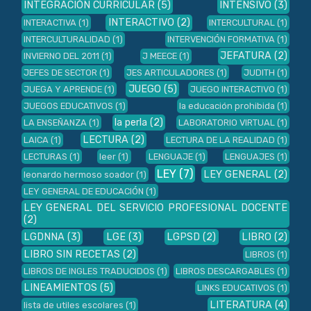
INTEGRACIÓN CURRICULAR
(5)
INTENSIVO
(3)
INTERACTIVO
(2)
INTERACTIVA
(1)
INTERCULTURAL
(1)
INTERCULTURALIDAD
(1)
INTERVENCIÓN FORMATIVA
(1)
JEFATURA
(2)
INVIERNO DEL 2011
(1)
J MEECE
(1)
JEFES DE SECTOR
(1)
JES ARTICULADORES
(1)
JUDITH
(1)
JUEGO
(5)
JUEGA Y APRENDE
(1)
JUEGO INTERACTIVO
(1)
JUEGOS EDUCATIVOS
(1)
la educación prohibida
(1)
la perla
(2)
LA ENSEÑANZA
(1)
LABORATORIO VIRTUAL
(1)
LECTURA
(2)
LAICA
(1)
LECTURA DE LA REALIDAD
(1)
LECTURAS
(1)
leer
(1)
LENGUAJE
(1)
LENGUAJES
(1)
LEY
(7)
LEY GENERAL
(2)
leonardo hermoso soador
(1)
LEY GENERAL DE EDUCACIÓN
(1)
LEY GENERAL DEL SERVICIO PROFESIONAL DOCENTE
(2)
LGDNNA
(3)
LGE
(3)
LGPSD
(2)
LIBRO
(2)
LIBRO SIN RECETAS
(2)
LIBROS
(1)
LIBROS DE INGLES TRADUCIDOS
(1)
LIBROS DESCARGABLES
(1)
LINEAMIENTOS
(5)
LINKS EDUCATIVOS
(1)
LITERATURA
(4)
lista de utiles escolares
(1)