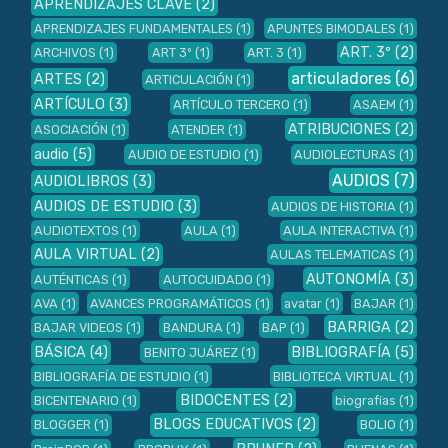
APRENDIZAJES CLAVE
(2)
APRENDIZAJES FUNDAMENTALES
(1)
APUNTES BIMODALES
(1)
ART. 3º
(2)
ARCHIVOS
(1)
ART 3º
(1)
ART. 3
(1)
articuladores
(6)
ARTES
(2)
ARTICULACIÓN
(1)
ARTÍCULO
(3)
ARTÍCULO TERCERO
(1)
ASAEM
(1)
ATRIBUCIONES
(2)
ASOCIACIÓN
(1)
ATENDER
(1)
audio
(5)
AUDIO DE ESTUDIO
(1)
AUDIOLECTURAS
(1)
AUDIOS
(7)
AUDIOLIBROS
(3)
AUDIOS DE ESTUDIO
(3)
AUDIOS DE HISTORIA
(1)
AUDIOTEXTOS
(1)
AULA
(1)
AULA INTERACTIVA
(1)
AULA VIRTUAL
(2)
AULAS TELEMATICAS
(1)
AUTONOMÍA
(3)
AUTÉNTICAS
(1)
AUTOCUIDADO
(1)
AVA
(1)
AVANCES PROGRAMÁTICOS
(1)
avatar
(1)
BAJAR
(1)
BARRIGA
(2)
BAJAR VIDEOS
(1)
BANDURA
(1)
BAP
(1)
BÁSICA
(4)
BIBLIOGRAFÍA
(5)
BENITO JUÁREZ
(1)
BIBLIOGRAFÍA DE ESTUDIO
(1)
BIBLIOTECA VIRTUAL
(1)
BIDOCENTES
(2)
BICENTENARIO
(1)
biografías
(1)
BLOGS EDUCATIVOS
(2)
BLOGGER
(1)
BOLIO
(1)