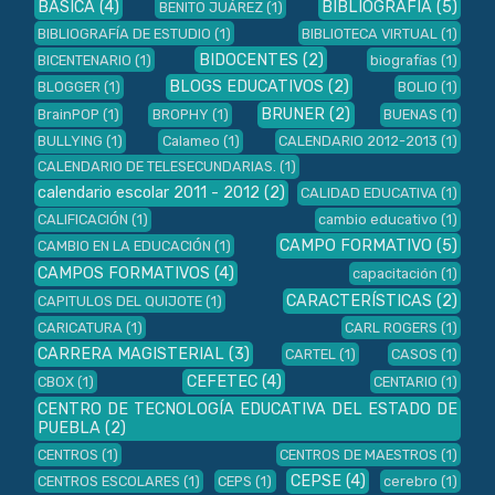
BÁSICA
(4)
BIBLIOGRAFÍA
(5)
BENITO JUÁREZ
(1)
BIBLIOGRAFÍA DE ESTUDIO
(1)
BIBLIOTECA VIRTUAL
(1)
BIDOCENTES
(2)
BICENTENARIO
(1)
biografías
(1)
BLOGS EDUCATIVOS
(2)
BLOGGER
(1)
BOLIO
(1)
BRUNER
(2)
BrainPOP
(1)
BROPHY
(1)
BUENAS
(1)
BULLYING
(1)
Calameo
(1)
CALENDARIO 2012-2013
(1)
CALENDARIO DE TELESECUNDARIAS.
(1)
calendario escolar 2011 - 2012
(2)
CALIDAD EDUCATIVA
(1)
CALIFICACIÓN
(1)
cambio educativo
(1)
CAMPO FORMATIVO
(5)
CAMBIO EN LA EDUCACIÓN
(1)
CAMPOS FORMATIVOS
(4)
capacitación
(1)
CARACTERÍSTICAS
(2)
CAPITULOS DEL QUIJOTE
(1)
CARICATURA
(1)
CARL ROGERS
(1)
CARRERA MAGISTERIAL
(3)
CARTEL
(1)
CASOS
(1)
CEFETEC
(4)
CBOX
(1)
CENTARIO
(1)
CENTRO DE TECNOLOGÍA EDUCATIVA DEL ESTADO DE
PUEBLA
(2)
CENTROS
(1)
CENTROS DE MAESTROS
(1)
CEPSE
(4)
CENTROS ESCOLARES
(1)
CEPS
(1)
cerebro
(1)