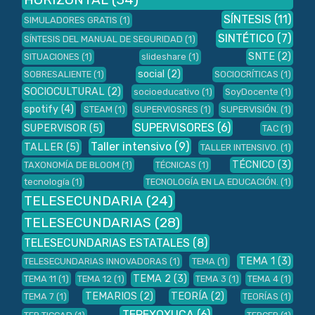
SÍNTESIS
(11)
SIMULADORES GRATIS
(1)
SINTÉTICO
(7)
SÍNTESIS DEL MANUAL DE SEGURIDAD
(1)
SNTE
(2)
SITUACIONES
(1)
slideshare
(1)
social
(2)
SOBRESALIENTE
(1)
SOCIOCRÍTICAS
(1)
SOCIOCULTURAL
(2)
socioeducativo
(1)
SoyDocente
(1)
spotify
(4)
STEAM
(1)
SUPERVIOSRES
(1)
SUPERVISIÓN.
(1)
SUPERVISORES
(6)
SUPERVISOR
(5)
TAC
(1)
Taller intensivo
(9)
TALLER
(5)
TALLER INTENSIVO.
(1)
TÉCNICO
(3)
TAXONOMÍA DE BLOOM
(1)
TÉCNICAS
(1)
tecnología
(1)
TECNOLOGÍA EN LA EDUCACIÓN.
(1)
TELESECUNDARIA
(24)
TELESECUNDARIAS
(28)
TELESECUNDARIAS ESTATALES
(8)
TEMA 1
(3)
TELESECUNDARIAS INNOVADORAS
(1)
TEMA
(1)
TEMA 2
(3)
TEMA 11
(1)
TEMA 12
(1)
TEMA 3
(1)
TEMA 4
(1)
TEMARIOS
(2)
TEORÍA
(2)
TEMA 7
(1)
TEORÍAS
(1)
TEPEXOXUCA
(6)