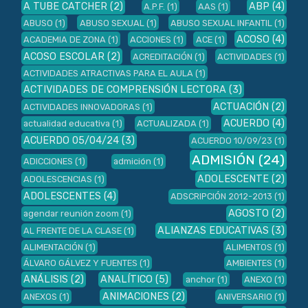
A TUBE CATCHER
(2)
ABP
(4)
A.P.F.
(1)
AAS
(1)
ABUSO
(1)
ABUSO SEXUAL
(1)
ABUSO SEXUAL INFANTIL
(1)
ACOSO
(4)
ACADEMIA DE ZONA
(1)
ACCIONES
(1)
ACE
(1)
ACOSO ESCOLAR
(2)
ACREDITACIÓN
(1)
ACTIVIDADES
(1)
ACTIVIDADES ATRACTIVAS PARA EL AULA
(1)
ACTIVIDADES DE COMPRENSIÓN LECTORA
(3)
ACTUACIÓN
(2)
ACTIVIDADES INNOVADORAS
(1)
ACUERDO
(4)
actualidad educativa
(1)
ACTUALIZADA
(1)
ACUERDO 05/04/24
(3)
ACUERDO 10/09/23
(1)
ADMISIÓN
(24)
ADICCIONES
(1)
admición
(1)
ADOLESCENTE
(2)
ADOLESCENCIAS
(1)
ADOLESCENTES
(4)
ADSCRIPCIÓN 2012-2013
(1)
AGOSTO
(2)
agendar reunión zoom
(1)
ALIANZAS EDUCATIVAS
(3)
AL FRENTE DE LA CLASE
(1)
ALIMENTACIÓN
(1)
ALIMENTOS
(1)
ÁLVARO GÁLVEZ Y FUENTES
(1)
AMBIENTES
(1)
ANÁLISIS
(2)
ANALÍTICO
(5)
anchor
(1)
ANEXO
(1)
ANIMACIONES
(2)
ANEXOS
(1)
ANIVERSARIO
(1)