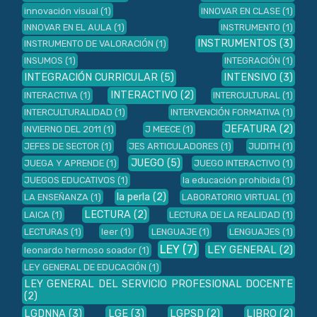
innovación visual
(1)
INNOVAR EN CLASE
(1)
INNOVAR EN EL AULA
(1)
INSTRUMENTO
(1)
INSTRUMENTOS
(3)
INSTRUMENTO DE VALORACIÓN
(1)
INSUMOS
(1)
INTEGRACIÓN
(1)
INTEGRACIÓN CURRICULAR
(5)
INTENSIVO
(3)
INTERACTIVO
(2)
INTERACTIVA
(1)
INTERCULTURAL
(1)
INTERCULTURALIDAD
(1)
INTERVENCIÓN FORMATIVA
(1)
JEFATURA
(2)
INVIERNO DEL 2011
(1)
J MEECE
(1)
JEFES DE SECTOR
(1)
JES ARTICULADORES
(1)
JUDITH
(1)
JUEGO
(5)
JUEGA Y APRENDE
(1)
JUEGO INTERACTIVO
(1)
JUEGOS EDUCATIVOS
(1)
la educación prohibida
(1)
la perla
(2)
LA ENSEÑANZA
(1)
LABORATORIO VIRTUAL
(1)
LECTURA
(2)
LAICA
(1)
LECTURA DE LA REALIDAD
(1)
LECTURAS
(1)
leer
(1)
LENGUAJE
(1)
LENGUAJES
(1)
LEY
(7)
LEY GENERAL
(2)
leonardo hermoso soador
(1)
LEY GENERAL DE EDUCACIÓN
(1)
LEY GENERAL DEL SERVICIO PROFESIONAL DOCENTE
(2)
LGDNNA
(3)
LGE
(3)
LGPSD
(2)
LIBRO
(2)