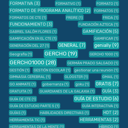
FORMATIVA
(3)
FORMATIVO
(1)
FORMATO
(1)
FORMATO DE PROGRAMA ANALÍTICO
(2)
FORMATOS
(1)
FORMATOS DE CTE
(1)
FREIRE
(1)
FRIDA
(1)
FUNCIONAMIENTO
(3)
FUNDACIÓN AZTECA
(1)
GAMIFICACIÓN
(5)
GABRIEL SALÓM FLORES
(1)
GAMIFICACIÓN EN EL CTE
(1)
GAMIFICAR
(1)
GENERAL
(7)
genially
(9)
GENERACIÓN DEL 27
(1)
GERCHO
(19)
Geografía
(1)
GERCHO 1000
(1)
GERCHO1000
(28)
GERMÁN PRADO SALGADO
(1)
GESTIÓN
(1)
GESTIÓN ESCOLAR
(1)
gestionar una reunión
(1)
GIMNASIA CEREBRAL
(1)
GLOGSTER
(1)
GMAIL
(1)
GRATIS
(7)
GO ANIMATE
(1)
gobernanza
(1)
goku
(1)
GUÍA
(3)
GRATUITA
(1)
GUARDIANES DE LA GALAXIA
(1)
GUÍA DE ESTUDIO
(6)
GUÍA DE CTE
(1)
GUÍA DE ESTUDIO PARTE 5
(1)
GUÍA INTERACTIVA
(1)
HDT
(2)
GUÍAS
(1)
HABILIDADES DIRECTIVAS
(1)
HERRAMIENTAS
(2)
HERRAMIENTA TIC
(1)
HERRAMIENTAS DE LA MENTE
(1)
HÍBRIDO
(1)