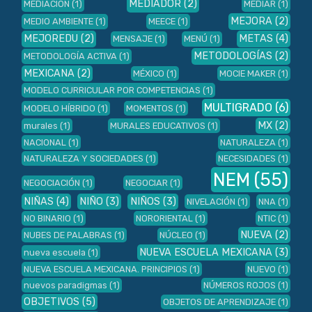
MEDIADOR
(2)
MEDIACIÓN
(1)
MEDIAR
(1)
MEJORA
(2)
MEDIO AMBIENTE
(1)
MEECE
(1)
MEJOREDU
(2)
METAS
(4)
MENSAJE
(1)
MENÚ
(1)
METODOLOGÍAS
(2)
METODOLOGÍA ACTIVA
(1)
MEXICANA
(2)
MÉXICO
(1)
MOCIE MAKER
(1)
MODELO CURRICULAR POR COMPETENCIAS
(1)
MULTIGRADO
(6)
MODELO HÍBRIDO
(1)
MOMENTOS
(1)
MX
(2)
murales
(1)
MURALES EDUCATIVOS
(1)
NACIONAL
(1)
NATURALEZA
(1)
NATURALEZA Y SOCIEDADES
(1)
NECESIDADES
(1)
NEM
(55)
NEGOCIACIÓN
(1)
NEGOCIAR
(1)
NIÑAS
(4)
NIÑO
(3)
NIÑOS
(3)
NIVELACIÓN
(1)
NNA
(1)
NO BINARIO
(1)
NORORIENTAL
(1)
NTIC
(1)
NUEVA
(2)
NUBES DE PALABRAS
(1)
NÚCLEO
(1)
NUEVA ESCUELA MEXICANA
(3)
nueva escuela
(1)
NUEVA ESCUELA MEXICANA. PRINCIPIOS
(1)
NUEVO
(1)
nuevos paradigmas
(1)
NÚMEROS ROJOS
(1)
OBJETIVOS
(5)
OBJETOS DE APRENDIZAJE
(1)