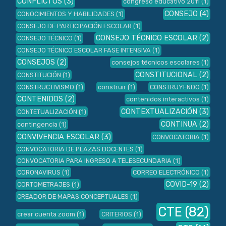
CONFLICTOS
(3)
congreso educativo 2011
(1)
CONSEJO
(4)
CONOCIMIENTOS Y HABILIDADES
(1)
CONSEJO DE PARTICIPACIÓN ESCOLAR
(1)
CONSEJO TÉCNICO ESCOLAR
(2)
CONSEJO TÉCNICO
(1)
CONSEJO TÉCNICO ESCOLAR FASE INTENSIVA
(1)
CONSEJOS
(2)
consejos técnicos escolares
(1)
CONSTITUCIONAL
(2)
CONSTITUCIÓN
(1)
CONSTRUCTIVISMO
(1)
construir
(1)
CONSTRUYENDO
(1)
CONTENIDOS
(2)
contenidos interactivos
(1)
CONTEXTUALIZACIÓN
(3)
CONTETUALIZACIÓN
(1)
CONTINUA
(2)
contingencia
(1)
CONVIVENCIA ESCOLAR
(3)
CONVOCATORIA
(1)
CONVOCATORIA DE PLAZAS DOCENTES
(1)
CONVOCATORIA PARA INGRESO A TELESECUNDARIA
(1)
CORONAVIRUS
(1)
CORREO ELECTRÓNICO
(1)
COVID-19
(2)
CORTOMETRAJES
(1)
CREADOR DE MAPAS CONCEPTUALES
(1)
CTE
(82)
crear cuenta zoom
(1)
CRITERIOS
(1)