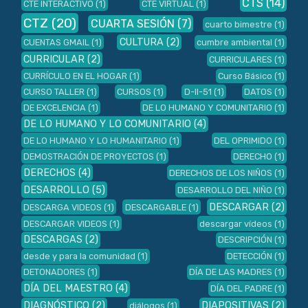
CTS
(14)
CTE INTERACTIVO
(1)
CTE VIRTUAL
(1)
CTZ
(20)
CUARTA SESIÓN
(7)
cuarto bimestre
(1)
CULTURA
(2)
CUENTAS GMAIL
(1)
cumbre ambiental
(1)
CURRICULAR
(2)
CURRICULARES
(1)
CURRÍCULO EN EL HOGAR
(1)
Curso Básico
(1)
CURSO TALLER
(1)
CURSOS
(1)
D-II-51
(1)
DATOS
(1)
DE EXCELENCIA
(1)
DE LO HUMANO Y COMUNITARIO
(1)
DE LO HUMANO Y LO COMUNITARIO
(4)
DE LO HUMANO Y LO HUMANITARIO
(1)
DEL OPRIMIDO
(1)
DEMOSTRACIÓN DE PROYECTOS
(1)
DERECHO
(1)
DERECHOS
(4)
DERECHOS DE LOS NIÑOS
(1)
DESARROLLO
(5)
DESARROLLO DEL NIÑO
(1)
DESCARGAR
(2)
DESCARGA VIDEOS
(1)
DESCARGABLE
(1)
DESCARGAR VIDEOS
(1)
descargar vídeos
(1)
DESCARGAS
(2)
DESCRIPCIÓN
(1)
desde y para la comunidad
(1)
DETECCIÓN
(1)
DETONADORES
(1)
DÍA DE LAS MADRES
(1)
DÍA DEL MAESTRO
(4)
DÍA DEL PADRE
(1)
DIAGNÓSTICO
(2)
DIAPOSITIVAS
(2)
diálogos
(1)