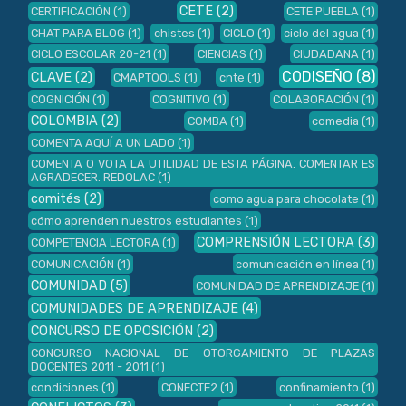
CETE
(2)
CERTIFICACIÓN
(1)
CETE PUEBLA
(1)
CHAT PARA BLOG
(1)
chistes
(1)
CICLO
(1)
ciclo del agua
(1)
CICLO ESCOLAR 20-21
(1)
CIENCIAS
(1)
CIUDADANA
(1)
CODISEÑO
(8)
CLAVE
(2)
CMAPTOOLS
(1)
cnte
(1)
COGNICIÓN
(1)
COGNITIVO
(1)
COLABORACIÓN
(1)
COLOMBIA
(2)
COMBA
(1)
comedia
(1)
COMENTA AQUÍ A UN LADO
(1)
COMENTA O VOTA LA UTILIDAD DE ESTA PÁGINA. COMENTAR ES
AGRADECER. REDOLAC
(1)
comités
(2)
como agua para chocolate
(1)
cómo aprenden nuestros estudiantes
(1)
COMPRENSIÓN LECTORA
(3)
COMPETENCIA LECTORA
(1)
COMUNICACIÓN
(1)
comunicación en línea
(1)
COMUNIDAD
(5)
COMUNIDAD DE APRENDIZAJE
(1)
COMUNIDADES DE APRENDIZAJE
(4)
CONCURSO DE OPOSICIÓN
(2)
CONCURSO NACIONAL DE OTORGAMIENTO DE PLAZAS
DOCENTES 2011 - 2011
(1)
condiciones
(1)
CONECTE2
(1)
confinamiento
(1)