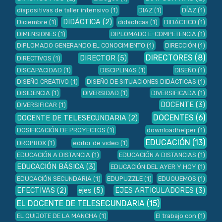
diapositivas de taller intensivo
(1)
DIAZ
(1)
DÍAZ
(1)
DIDÁCTICA
(2)
Diciembre
(1)
didácticas
(1)
DIDÁCTICO
(1)
DIMENSIONES
(1)
DIPLOMADO E-COMPETENCIA
(1)
DIPLOMADO GENERANDO EL CONOCIMIENTO
(1)
DIRECCIÓN
(1)
DIRECTORES
(8)
DIRECTOR
(5)
DIRECTIVOS
(1)
DISCAPACIDAD
(1)
DISCIPLINAS
(1)
DISEÑO
(1)
DISEÑO CREATIVO
(1)
DISEÑO DE SITUACIONES DIDÁCTICAS
(1)
DISIDENCIA
(1)
DIVERSIDAD
(1)
DIVERSIFICADA
(1)
DOCENTE
(3)
DIVERSIFICAR
(1)
DOCENTES
(6)
DOCENTE DE TELESECUNDARIA
(2)
DOSIFICACIÓN DE PROYECTOS
(1)
downloadhelper
(1)
EDUCACIÓN
(13)
DROPBOX
(1)
editor de video
(1)
EDUCACIÓN A DISTANCIA
(1)
EDUCACIÓN A DISTANCIAS
(1)
EDUCACIÓN BÁSICA
(3)
EDUCACIÓN DEL AYER Y HOY
(1)
EDUCACIÓN SECUNDARIA
(1)
EDUPUZZLE
(1)
EDUQUEMOS
(1)
EFECTIVAS
(2)
ejes
(5)
EJES ARTICULADORES
(3)
EL DOCENTE DE TELESECUNDARIA
(15)
EL QUIJOTE DE LA MANCHA
(1)
El trabajo con
(1)