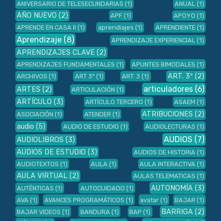
ANIVERSARIO DE TELESECUNDARIAS
(1)
ANUAL
(1)
AÑO NUEVO
(2)
APF
(1)
APOYO
(1)
APRENDE EN CASA II
(1)
aprendiajes
(1)
APRENDIENTE
(1)
Aprendizaje
(8)
APRENDIZAJE EXPERIENCIAL
(1)
APRENDIZAJES CLAVE
(2)
APRENDIZAJES FUNDAMENTALES
(1)
APUNTES BIMODALES
(1)
ART. 3º
(2)
ARCHIVOS
(1)
ART 3º
(1)
ART. 3
(1)
articuladores
(6)
ARTES
(2)
ARTICULACIÓN
(1)
ARTÍCULO
(3)
ARTÍCULO TERCERO
(1)
ASAEM
(1)
ATRIBUCIONES
(2)
ASOCIACIÓN
(1)
ATENDER
(1)
audio
(5)
AUDIO DE ESTUDIO
(1)
AUDIOLECTURAS
(1)
AUDIOS
(7)
AUDIOLIBROS
(3)
AUDIOS DE ESTUDIO
(3)
AUDIOS DE HISTORIA
(1)
AUDIOTEXTOS
(1)
AULA
(1)
AULA INTERACTIVA
(1)
AULA VIRTUAL
(2)
AULAS TELEMATICAS
(1)
AUTONOMÍA
(3)
AUTÉNTICAS
(1)
AUTOCUIDADO
(1)
AVA
(1)
AVANCES PROGRAMÁTICOS
(1)
avatar
(1)
BAJAR
(1)
BARRIGA
(2)
BAJAR VIDEOS
(1)
BANDURA
(1)
BAP
(1)