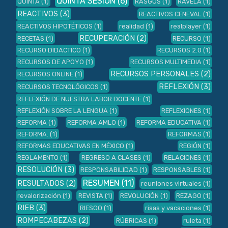
QUINTA SESIÓN
(6)
QUINTA
(1)
RASGOS
(1)
RAVELA
(1)
REACTIVOS
(3)
REACTIVOS CENEVAL
(1)
REACTIVOS HIPOTÉTICOS
(1)
realidad
(1)
realplayer
(1)
RECUPERACIÓN
(2)
RECETAS
(1)
RECURSO
(1)
RECURSO DIDACTICO
(1)
RECURSOS 2.0
(1)
RECURSOS DE APOYO
(1)
RECURSOS MULTIMEDIA
(1)
RECURSOS PERSONALES
(2)
RECURSOS ONLINE
(1)
REFLEXIÓN
(3)
RECURSOS TECNOLÓGICOS
(1)
REFLEXIÓN DE NUESTRA LABOR DOCENTE
(1)
REFLEXIÓN SOBRE LA LENGUA
(1)
REFLEXIONES
(1)
REFORMA
(1)
REFORMA AMLO
(1)
REFORMA EDUCATIVA
(1)
REFORMA.
(1)
REFORMAS
(1)
REFORMAS EDUCATIVAS EN MÉXICO
(1)
REGIÓN
(1)
REGLAMENTO
(1)
REGRESO A CLASES
(1)
RELACIONES
(1)
RESOLUCIÓN
(3)
RESPONSABILIDAD
(1)
RESPONSABLES
(1)
RESUMEN
(11)
RESULTADOS
(2)
reuniones virtuales
(1)
revalorización
(1)
REVISTA
(1)
REVOLUCIÓN
(1)
REZAGO
(1)
RIEB
(3)
RIESGO
(1)
risas y vacaciones
(1)
ROMPECABEZAS
(2)
RÚBRICAS
(1)
ruleta
(1)