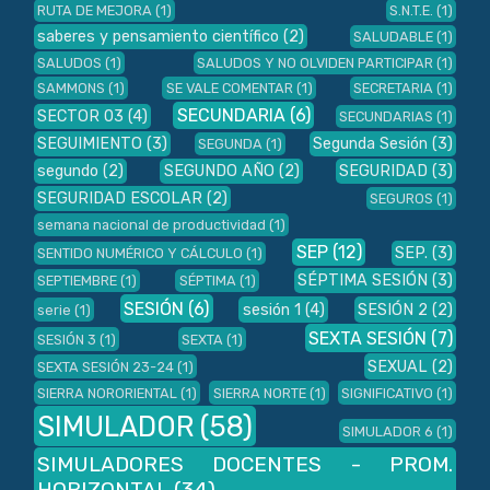
RUTA DE MEJORA
(1)
S.N.T.E.
(1)
saberes y pensamiento científico
(2)
SALUDABLE
(1)
SALUDOS
(1)
SALUDOS Y NO OLVIDEN PARTICIPAR
(1)
SAMMONS
(1)
SE VALE COMENTAR
(1)
SECRETARIA
(1)
SECUNDARIA
(6)
SECTOR 03
(4)
SECUNDARIAS
(1)
SEGUIMIENTO
(3)
Segunda Sesión
(3)
SEGUNDA
(1)
segundo
(2)
SEGUNDO AÑO
(2)
SEGURIDAD
(3)
SEGURIDAD ESCOLAR
(2)
SEGUROS
(1)
semana nacional de productividad
(1)
SEP
(12)
SEP.
(3)
SENTIDO NUMÉRICO Y CÁLCULO
(1)
SÉPTIMA SESIÓN
(3)
SEPTIEMBRE
(1)
SÉPTIMA
(1)
SESIÓN
(6)
sesión 1
(4)
SESIÓN 2
(2)
serie
(1)
SEXTA SESIÓN
(7)
SESIÓN 3
(1)
SEXTA
(1)
SEXUAL
(2)
SEXTA SESIÓN 23-24
(1)
SIERRA NORORIENTAL
(1)
SIERRA NORTE
(1)
SIGNIFICATIVO
(1)
SIMULADOR
(58)
SIMULADOR 6
(1)
SIMULADORES DOCENTES - PROM.
HORIZONTAL
(34)