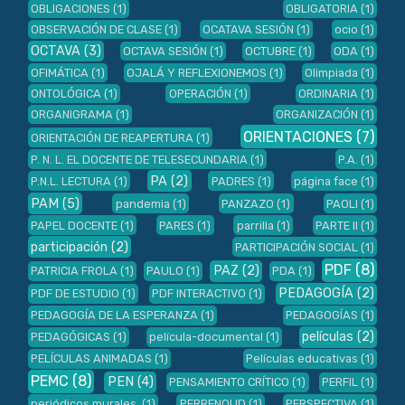
OBLIGACIONES
(1)
OBLIGATORIA
(1)
OBSERVACIÓN DE CLASE
(1)
OCATAVA SESIÓN
(1)
ocio
(1)
OCTAVA
(3)
OCTAVA SESIÓN
(1)
OCTUBRE
(1)
ODA
(1)
OFIMÁTICA
(1)
OJALÁ Y REFLEXIONEMOS
(1)
Olimpiada
(1)
ONTOLÓGICA
(1)
OPERACIÓN
(1)
ORDINARIA
(1)
ORGANIGRAMA
(1)
ORGANIZACIÓN
(1)
ORIENTACIONES
(7)
ORIENTACIÓN DE REAPERTURA
(1)
P. N. L. EL DOCENTE DE TELESECUNDARIA
(1)
P.A.
(1)
PA
(2)
P.N.L. LECTURA
(1)
PADRES
(1)
página face
(1)
PAM
(5)
pandemia
(1)
PANZAZO
(1)
PAOLI
(1)
PAPEL DOCENTE
(1)
PARES
(1)
parrilla
(1)
PARTE II
(1)
participación
(2)
PARTICIPACIÓN SOCIAL
(1)
PDF
(8)
PAZ
(2)
PATRICIA FROLA
(1)
PAULO
(1)
PDA
(1)
PEDAGOGÍA
(2)
PDF DE ESTUDIO
(1)
PDF INTERACTIVO
(1)
PEDAGOGÍA DE LA ESPERANZA
(1)
PEDAGOGÍAS
(1)
películas
(2)
PEDAGÓGICAS
(1)
película-documental
(1)
PELÍCULAS ANIMADAS
(1)
Películas educativas
(1)
PEMC
(8)
PEN
(4)
PENSAMIENTO CRÍTICO
(1)
PERFIL
(1)
periódicos murales.
(1)
PERRENOUD
(1)
PERSPECTIVA
(1)