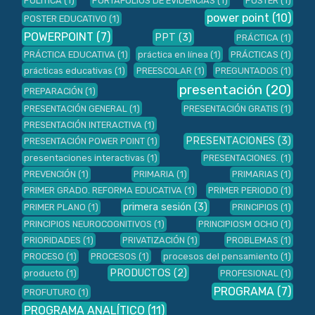
POLÍTICA
(1)
PORTAFOLIOS DE EVIDENCIAS
(1)
POSTER
(1)
power point
(10)
POSTER EDUCATIVO
(1)
POWERPOINT
(7)
PPT
(3)
PRÁCTICA
(1)
PRÁCTICA EDUCATIVA
(1)
práctica en línea
(1)
PRÁCTICAS
(1)
prácticas educativas
(1)
PREESCOLAR
(1)
PREGUNTADOS
(1)
presentación
(20)
PREPARACIÓN
(1)
PRESENTACIÓN GENERAL
(1)
PRESENTACIÓN GRATIS
(1)
PRESENTACIÓN INTERACTIVA
(1)
PRESENTACIONES
(3)
PRESENTACIÓN POWER POINT
(1)
presentaciones interactivas
(1)
PRESENTACIONES.
(1)
PREVENCIÓN
(1)
PRIMARIA
(1)
PRIMARIAS
(1)
PRIMER GRADO. REFORMA EDUCATIVA
(1)
PRIMER PERIODO
(1)
primera sesión
(3)
PRIMER PLANO
(1)
PRINCIPIOS
(1)
PRINCIPIOS NEUROCOGNITIVOS
(1)
PRINCIPIOSM OCHO
(1)
PRIORIDADES
(1)
PRIVATIZACIÓN
(1)
PROBLEMAS
(1)
PROCESO
(1)
PROCESOS
(1)
procesos del pensamiento
(1)
PRODUCTOS
(2)
producto
(1)
PROFESIONAL
(1)
PROGRAMA
(7)
PROFUTURO
(1)
PROGRAMA ANALÍTICO
(11)